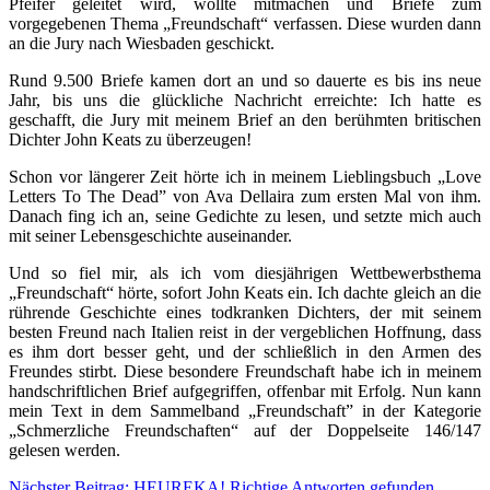
Pfeifer geleitet wird, wollte mitmachen und Briefe zum
vorgegebenen Thema „Freundschaft“ verfassen. Diese wurden dann
an die Jury nach Wiesbaden geschickt.
Rund 9.500 Briefe kamen dort an und so dauerte es bis ins neue
Jahr, bis uns die glückliche Nachricht erreichte: Ich hatte es
geschafft, die Jury mit meinem Brief an den berühmten britischen
Dichter John Keats zu überzeugen!
Schon vor längerer Zeit hörte ich in meinem Lieblingsbuch „Love
Letters To The Dead” von Ava Dellaira zum ersten Mal von ihm.
Danach fing ich an, seine Gedichte zu lesen, und setzte mich auch
mit seiner Lebensgeschichte auseinander.
Und so fiel mir, als ich vom diesjährigen Wettbewerbsthema
„Freundschaft“ hörte, sofort John Keats ein. Ich dachte gleich an die
rührende Geschichte eines todkranken Dichters, der mit seinem
besten Freund nach Italien reist in der vergeblichen Hoffnung, dass
es ihm dort besser geht, und der schließlich in den Armen des
Freundes stirbt. Diese besondere Freundschaft habe ich in meinem
handschriftlichen Brief aufgegriffen, offenbar mit Erfolg. Nun kann
mein Text in dem Sammelband „Freundschaft” in der Kategorie
„Schmerzliche Freundschaften“ auf der Doppelseite 146/147
gelesen werden.
Nächster Beitrag: HEUREKA! Richtige Antworten gefunden