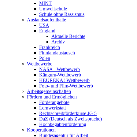
MINT
Umweltschule
Schule ohne Rassismus
Auslandsaufenthalte
USA
England
Aktuelle Berichte
Archiv
Frankreich
Finnlandaustausch
Polen
Wettbewerbe
NASA - Wettbewerb
Känguru-Wettbewerb
HEUREKA!-Wettbewerb
Foto- und Film-Wettbewerb
Arbeitsgemeinschaften
Fördern und Ermöglichen
Förderangebote
Lernwerkstatt
Rechtschreibförderkurse JG 5
DaZ (Deutsch als Zweitsprache)
Hochbegabtenförderung
Kooperationen
Bundesagentur für Arbeit