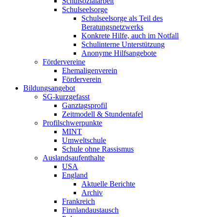
Schulsozialarbeit
Schulseelsorge
Schulseelsorge als Teil des
Beratungsnetzwerks
Konkrete Hilfe, auch im Notfall
Schulinterne Unterstützung
Anonyme Hilfsangebote
Fördervereine
Ehemaligenverein
Förderverein
Bildungsangebot
SG-kurzgefasst
Ganztagsprofil
Zeitmodell & Stundentafel
Profilschwerpunkte
MINT
Umweltschule
Schule ohne Rassismus
Auslandsaufenthalte
USA
England
Aktuelle Berichte
Archiv
Frankreich
Finnlandaustausch