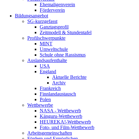
Ehemaligenverein
Förderverein
Bildungsangebot
SG-kurzgefasst
Ganztagsprofil
Zeitmodell & Stundentafel
Profilschwerpunkte
MINT
Umweltschule
Schule ohne Rassismus
Auslandsaufenthalte
USA
England
Aktuelle Berichte
Archiv
Frankreich
Finnlandaustausch
Polen
Wettbewerbe
NASA - Wettbewerb
Känguru-Wettbewerb
HEUREKA!-Wettbewerb
Foto- und Film-Wettbewerb
Arbeitsgemeinschaften
Fördern und Ermöglichen