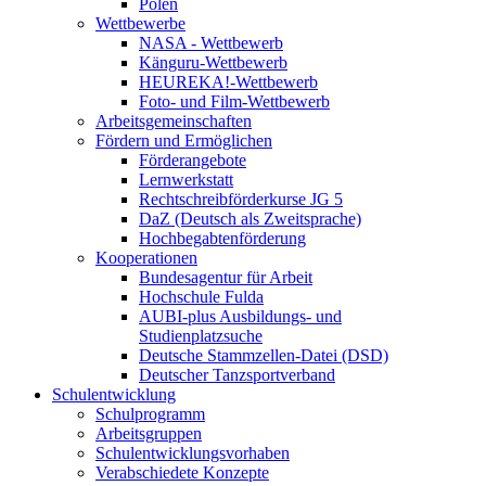
Polen
Wettbewerbe
NASA - Wettbewerb
Känguru-Wettbewerb
HEUREKA!-Wettbewerb
Foto- und Film-Wettbewerb
Arbeitsgemeinschaften
Fördern und Ermöglichen
Förderangebote
Lernwerkstatt
Rechtschreibförderkurse JG 5
DaZ (Deutsch als Zweitsprache)
Hochbegabtenförderung
Kooperationen
Bundesagentur für Arbeit
Hochschule Fulda
AUBI-plus Ausbildungs- und
Studienplatzsuche
Deutsche Stammzellen-Datei (DSD)
Deutscher Tanzsportverband
Schulentwicklung
Schulprogramm
Arbeitsgruppen
Schulentwicklungsvorhaben
Verabschiedete Konzepte