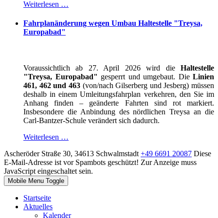
Weiterlesen …
Fahrplanänderung wegen Umbau Haltestelle "Treysa,
Europabad"
Voraussichtlich ab 27. April 2026 wird die
Haltestelle
"Treysa, Europabad"
gesperrt und umgebaut. Die
Linien
461, 462 und 463
(von/nach Gilserberg und Jesberg) müssen
deshalb in einem Umleitungsfahrplan verkehren, den Sie im
Anhang finden – geänderte Fahrten sind rot markiert.
Insbesondere die Anbindung des nördlichen Treysa an die
Carl-Bantzer-Schule verändert sich dadurch.
Weiterlesen …
Ascheröder Straße 30, 34613 Schwalmstadt
+49 6691 20087
Diese
E-Mail-Adresse ist vor Spambots geschützt! Zur Anzeige muss
JavaScript eingeschaltet sein.
Mobile Menu Toggle
Startseite
Aktuelles
Kalender