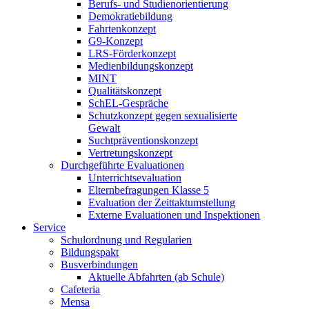
Berufs- und Studienorientierung
Demokratiebildung
Fahrtenkonzept
G9-Konzept
LRS-Förderkonzept
Medienbildungskonzept
MINT
Qualitätskonzept
SchEL-Gespräche
Schutzkonzept gegen sexualisierte
Gewalt
Suchtpräventionskonzept
Vertretungskonzept
Durchgeführte Evaluationen
Unterrichtsevaluation
Elternbefragungen Klasse 5
Evaluation der Zeittaktumstellung
Externe Evaluationen und Inspektionen
Service
Schulordnung und Regularien
Bildungspakt
Busverbindungen
Aktuelle Abfahrten (ab Schule)
Cafeteria
Mensa