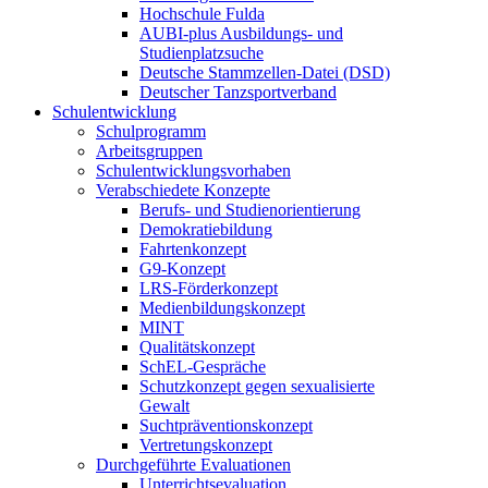
Hochschule Fulda
AUBI-plus Ausbildungs- und
Studienplatzsuche
Deutsche Stammzellen-Datei (DSD)
Deutscher Tanzsportverband
Schulentwicklung
Schulprogramm
Arbeitsgruppen
Schulentwicklungsvorhaben
Verabschiedete Konzepte
Berufs- und Studienorientierung
Demokratiebildung
Fahrtenkonzept
G9-Konzept
LRS-Förderkonzept
Medienbildungskonzept
MINT
Qualitätskonzept
SchEL-Gespräche
Schutzkonzept gegen sexualisierte
Gewalt
Suchtpräventionskonzept
Vertretungskonzept
Durchgeführte Evaluationen
Unterrichtsevaluation