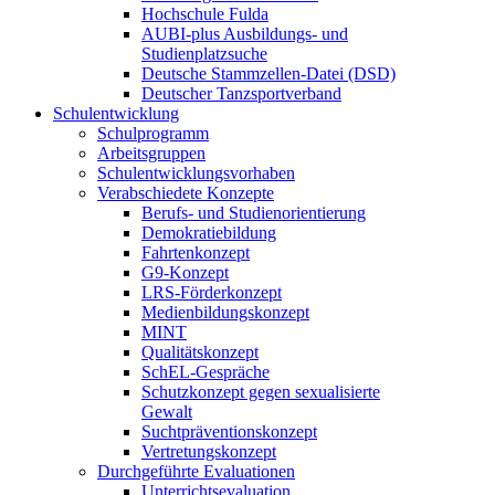
Hochschule Fulda
AUBI-plus Ausbildungs- und
Studienplatzsuche
Deutsche Stammzellen-Datei (DSD)
Deutscher Tanzsportverband
Schulentwicklung
Schulprogramm
Arbeitsgruppen
Schulentwicklungsvorhaben
Verabschiedete Konzepte
Berufs- und Studienorientierung
Demokratiebildung
Fahrtenkonzept
G9-Konzept
LRS-Förderkonzept
Medienbildungskonzept
MINT
Qualitätskonzept
SchEL-Gespräche
Schutzkonzept gegen sexualisierte
Gewalt
Suchtpräventionskonzept
Vertretungskonzept
Durchgeführte Evaluationen
Unterrichtsevaluation