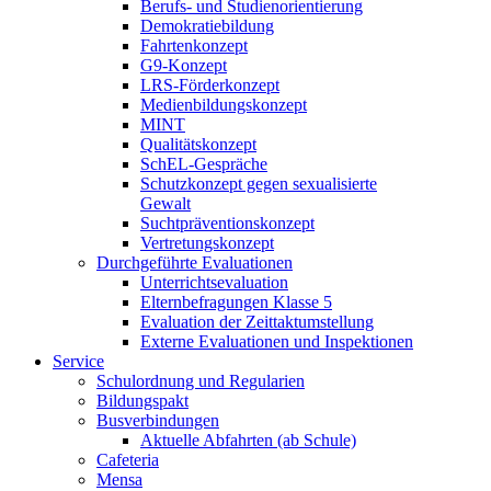
Berufs- und Studienorientierung
Demokratiebildung
Fahrtenkonzept
G9-Konzept
LRS-Förderkonzept
Medienbildungskonzept
MINT
Qualitätskonzept
SchEL-Gespräche
Schutzkonzept gegen sexualisierte
Gewalt
Suchtpräventionskonzept
Vertretungskonzept
Durchgeführte Evaluationen
Unterrichtsevaluation
Elternbefragungen Klasse 5
Evaluation der Zeittaktumstellung
Externe Evaluationen und Inspektionen
Service
Schulordnung und Regularien
Bildungspakt
Busverbindungen
Aktuelle Abfahrten (ab Schule)
Cafeteria
Mensa