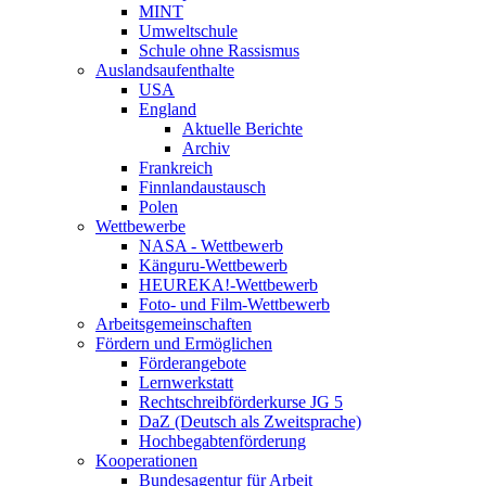
MINT
Umweltschule
Schule ohne Rassismus
Auslandsaufenthalte
USA
England
Aktuelle Berichte
Archiv
Frankreich
Finnlandaustausch
Polen
Wettbewerbe
NASA - Wettbewerb
Känguru-Wettbewerb
HEUREKA!-Wettbewerb
Foto- und Film-Wettbewerb
Arbeitsgemeinschaften
Fördern und Ermöglichen
Förderangebote
Lernwerkstatt
Rechtschreibförderkurse JG 5
DaZ (Deutsch als Zweitsprache)
Hochbegabtenförderung
Kooperationen
Bundesagentur für Arbeit