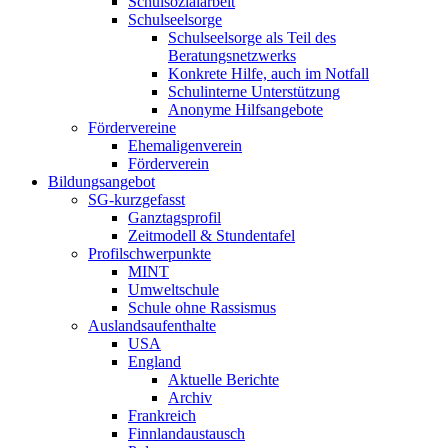
Schulsozialarbeit
Schulseelsorge
Schulseelsorge als Teil des
Beratungsnetzwerks
Konkrete Hilfe, auch im Notfall
Schulinterne Unterstützung
Anonyme Hilfsangebote
Fördervereine
Ehemaligenverein
Förderverein
Bildungsangebot
SG-kurzgefasst
Ganztagsprofil
Zeitmodell & Stundentafel
Profilschwerpunkte
MINT
Umweltschule
Schule ohne Rassismus
Auslandsaufenthalte
USA
England
Aktuelle Berichte
Archiv
Frankreich
Finnlandaustausch