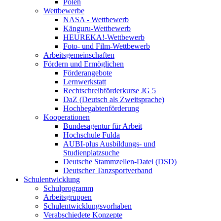
Polen
Wettbewerbe
NASA - Wettbewerb
Känguru-Wettbewerb
HEUREKA!-Wettbewerb
Foto- und Film-Wettbewerb
Arbeitsgemeinschaften
Fördern und Ermöglichen
Förderangebote
Lernwerkstatt
Rechtschreibförderkurse JG 5
DaZ (Deutsch als Zweitsprache)
Hochbegabtenförderung
Kooperationen
Bundesagentur für Arbeit
Hochschule Fulda
AUBI-plus Ausbildungs- und
Studienplatzsuche
Deutsche Stammzellen-Datei (DSD)
Deutscher Tanzsportverband
Schulentwicklung
Schulprogramm
Arbeitsgruppen
Schulentwicklungsvorhaben
Verabschiedete Konzepte