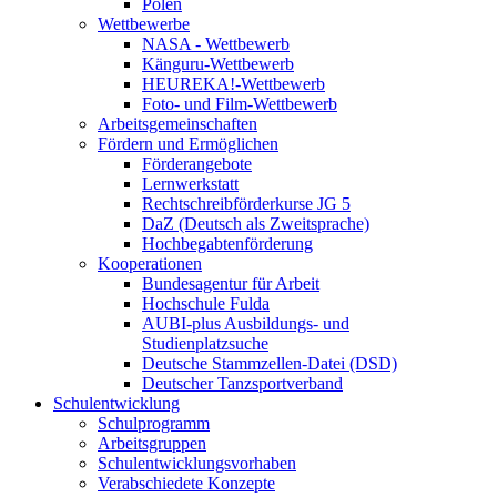
Polen
Wettbewerbe
NASA - Wettbewerb
Känguru-Wettbewerb
HEUREKA!-Wettbewerb
Foto- und Film-Wettbewerb
Arbeitsgemeinschaften
Fördern und Ermöglichen
Förderangebote
Lernwerkstatt
Rechtschreibförderkurse JG 5
DaZ (Deutsch als Zweitsprache)
Hochbegabtenförderung
Kooperationen
Bundesagentur für Arbeit
Hochschule Fulda
AUBI-plus Ausbildungs- und
Studienplatzsuche
Deutsche Stammzellen-Datei (DSD)
Deutscher Tanzsportverband
Schulentwicklung
Schulprogramm
Arbeitsgruppen
Schulentwicklungsvorhaben
Verabschiedete Konzepte