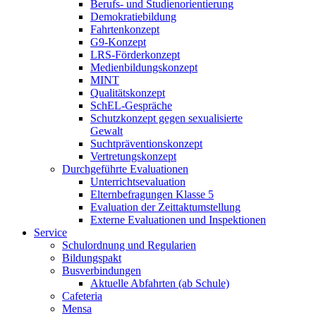
Berufs- und Studienorientierung
Demokratiebildung
Fahrtenkonzept
G9-Konzept
LRS-Förderkonzept
Medienbildungskonzept
MINT
Qualitätskonzept
SchEL-Gespräche
Schutzkonzept gegen sexualisierte
Gewalt
Suchtpräventionskonzept
Vertretungskonzept
Durchgeführte Evaluationen
Unterrichtsevaluation
Elternbefragungen Klasse 5
Evaluation der Zeittaktumstellung
Externe Evaluationen und Inspektionen
Service
Schulordnung und Regularien
Bildungspakt
Busverbindungen
Aktuelle Abfahrten (ab Schule)
Cafeteria
Mensa