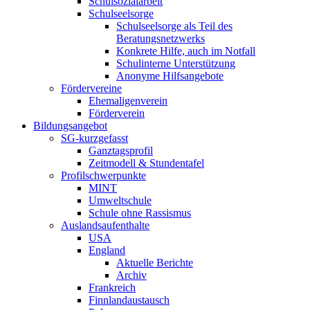
Schulsozialarbeit
Schulseelsorge
Schulseelsorge als Teil des
Beratungsnetzwerks
Konkrete Hilfe, auch im Notfall
Schulinterne Unterstützung
Anonyme Hilfsangebote
Fördervereine
Ehemaligenverein
Förderverein
Bildungsangebot
SG-kurzgefasst
Ganztagsprofil
Zeitmodell & Stundentafel
Profilschwerpunkte
MINT
Umweltschule
Schule ohne Rassismus
Auslandsaufenthalte
USA
England
Aktuelle Berichte
Archiv
Frankreich
Finnlandaustausch