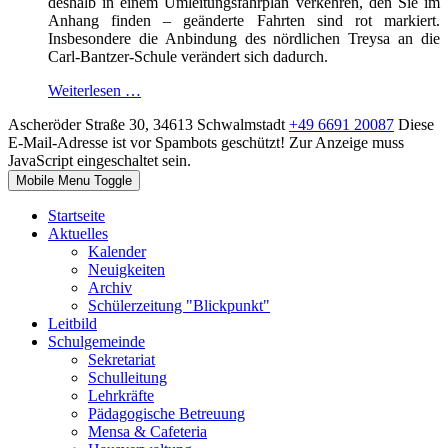
deshalb in einem Umleitungsfahrplan verkehren, den Sie im
Anhang finden – geänderte Fahrten sind rot markiert.
Insbesondere die Anbindung des nördlichen Treysa an die
Carl-Bantzer-Schule verändert sich dadurch.
Weiterlesen …
Ascheröder Straße 30, 34613 Schwalmstadt
+49 6691 20087
Diese
E-Mail-Adresse ist vor Spambots geschützt! Zur Anzeige muss
JavaScript eingeschaltet sein.
Mobile Menu Toggle
Startseite
Aktuelles
Kalender
Neuigkeiten
Archiv
Schülerzeitung "Blickpunkt"
Leitbild
Schulgemeinde
Sekretariat
Schulleitung
Lehrkräfte
Pädagogische Betreuung
Mensa & Cafeteria