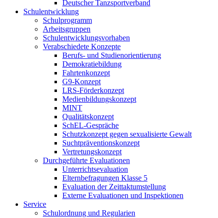
Deutscher Tanzsportverband
Schulentwicklung
Schulprogramm
Arbeitsgruppen
Schulentwicklungsvorhaben
Verabschiedete Konzepte
Berufs- und Studienorientierung
Demokratiebildung
Fahrtenkonzept
G9-Konzept
LRS-Förderkonzept
Medienbildungskonzept
MINT
Qualitätskonzept
SchEL-Gespräche
Schutzkonzept gegen sexualisierte Gewalt
Suchtpräventionskonzept
Vertretungskonzept
Durchgeführte Evaluationen
Unterrichtsevaluation
Elternbefragungen Klasse 5
Evaluation der Zeittaktumstellung
Externe Evaluationen und Inspektionen
Service
Schulordnung und Regularien