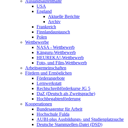
Auslandsaufenthalte
USA
England
Aktuelle Berichte
Archiv
Frankreich
Finnlandaustausch
Polen
Wettbewerbe
NASA - Wettbewerb
Känguru-Wettbewerb
HEUREKA!-Wettbewerb
Foto- und Film-Wettbewerb
Arbeitsgemeinschaften
Fördern und Ermöglichen
Förderangebote
Lernwerkstatt
Rechtschreibförderkurse JG 5
DaZ (Deutsch als Zweitsprache)
Hochbegabtenförderung
Kooperationen
Bundesagentur für Arbeit
Hochschule Fulda
AUBI-plus Ausbildungs- und Studienplatzsuche
Deutsche Stammzellen-Datei (DSD)