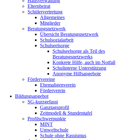
Hausverwaltung
Elternbeirat
Schülervertretung
Allgemeines
Mitglieder
Beratungsnetzwerk
Übersicht Beratungsnetzwerk
Schulsozialarbeit
Schulseelsorge
Schulseelsorge als Teil des
Beratungsnetzwerks
Konkrete Hilfe, auch im Notfall
Schulinterne Unterstützung
Anonyme Hilfsangebote
Fördervereine
Ehemaligenverein
Förderverein
Bildungsangebot
SG-kurzgefasst
Ganztagsprofil
Zeitmodell & Stundentafel
Profilschwerpunkte
MINT
Umweltschule
Schule ohne Rassismus