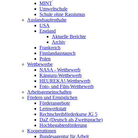
MINT
Umweltschule
Schule ohne Rassismus
Auslandsaufenthalte
USA
England
Aktuelle Berichte
Archiv
Frankreich
Finnlandaustausch
Polen
Wettbewerbe
NASA - Wettbewerb
Känguru-Wettbewerb
HEUREKA!-Wettbewerb
Foto- und Film-Wettbewerb
Arbeitsgemeinschaften
Fördern und Ermöglichen
Förderangebote
Lernwerkstatt
Rechtschreibförderkurse JG 5
DaZ (Deutsch als Zweitsprache)
Hochbegabtenförderung
Kooperationen
Bundesagentur für Arbeit