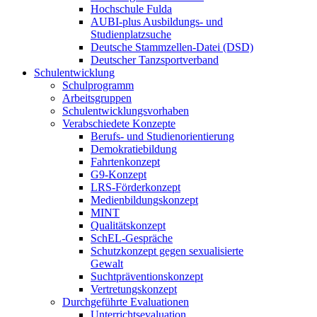
Hochschule Fulda
AUBI-plus Ausbildungs- und
Studienplatzsuche
Deutsche Stammzellen-Datei (DSD)
Deutscher Tanzsportverband
Schulentwicklung
Schulprogramm
Arbeitsgruppen
Schulentwicklungsvorhaben
Verabschiedete Konzepte
Berufs- und Studienorientierung
Demokratiebildung
Fahrtenkonzept
G9-Konzept
LRS-Förderkonzept
Medienbildungskonzept
MINT
Qualitätskonzept
SchEL-Gespräche
Schutzkonzept gegen sexualisierte
Gewalt
Suchtpräventionskonzept
Vertretungskonzept
Durchgeführte Evaluationen
Unterrichtsevaluation