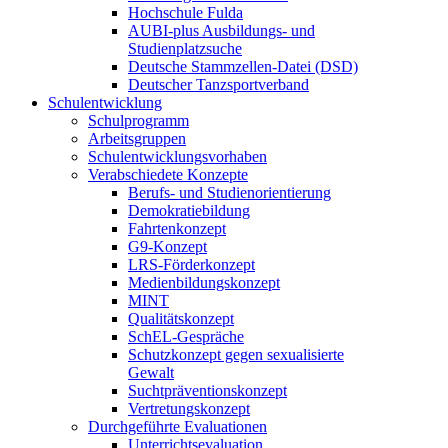
Hochschule Fulda
AUBI-plus Ausbildungs- und
Studienplatzsuche
Deutsche Stammzellen-Datei (DSD)
Deutscher Tanzsportverband
Schulentwicklung
Schulprogramm
Arbeitsgruppen
Schulentwicklungsvorhaben
Verabschiedete Konzepte
Berufs- und Studienorientierung
Demokratiebildung
Fahrtenkonzept
G9-Konzept
LRS-Förderkonzept
Medienbildungskonzept
MINT
Qualitätskonzept
SchEL-Gespräche
Schutzkonzept gegen sexualisierte
Gewalt
Suchtpräventionskonzept
Vertretungskonzept
Durchgeführte Evaluationen
Unterrichtsevaluation