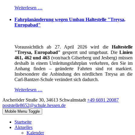
Weiterlesen …
Fahrplanänderung wegen Umbau Haltestelle "Treysa,
Europabad"
Voraussichtlich ab 27. April 2026 wird die
Haltestelle
"Treysa, Europabad"
gesperrt und umgebaut. Die
Linien
461, 462 und 463
(von/nach Gilserberg und Jesberg) müssen
deshalb in einem Umleitungsfahrplan verkehren, den Sie im
Anhang finden – geänderte Fahrten sind rot markiert.
Insbesondere die Anbindung des nördlichen Treysa an die
Carl-Bantzer-Schule verändert sich dadurch.
Weiterlesen …
Ascheröder Straße 30, 34613 Schwalmstadt
+49 6691 20087
poststelle8652@schule.hessen.de
Mobile Menu Toggle
Startseite
Aktuelles
Kalender