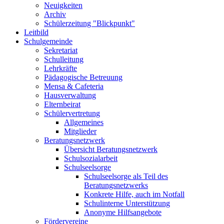
Neuigkeiten
Archiv
Schülerzeitung "Blickpunkt"
Leitbild
Schulgemeinde
Sekretariat
Schulleitung
Lehrkräfte
Pädagogische Betreuung
Mensa & Cafeteria
Hausverwaltung
Elternbeirat
Schülervertretung
Allgemeines
Mitglieder
Beratungsnetzwerk
Übersicht Beratungsnetzwerk
Schulsozialarbeit
Schulseelsorge
Schulseelsorge als Teil des
Beratungsnetzwerks
Konkrete Hilfe, auch im Notfall
Schulinterne Unterstützung
Anonyme Hilfsangebote
Fördervereine