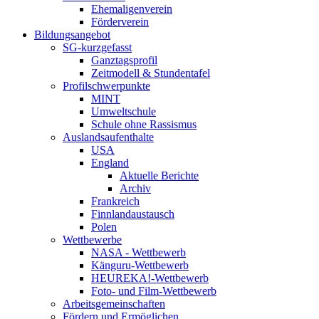
Ehemaligenverein
Förderverein
Bildungsangebot
SG-kurzgefasst
Ganztagsprofil
Zeitmodell & Stundentafel
Profilschwerpunkte
MINT
Umweltschule
Schule ohne Rassismus
Auslandsaufenthalte
USA
England
Aktuelle Berichte
Archiv
Frankreich
Finnlandaustausch
Polen
Wettbewerbe
NASA - Wettbewerb
Känguru-Wettbewerb
HEUREKA!-Wettbewerb
Foto- und Film-Wettbewerb
Arbeitsgemeinschaften
Fördern und Ermöglichen