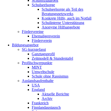
Schulsozialarbeit
Schulseelsorge
Schulseelsorge als Teil des
Beratungsnetzwerks
Konkrete Hilfe, auch im Notfall
Schulinterne Unterstützung
Anonyme Hilfsangebote
Fördervereine
Ehemaligenverein
Förderverein
Bildungsangebot
SG-kurzgefasst
Ganztagsprofil
Zeitmodell & Stundentafel
Profilschwerpunkte
MINT
Umweltschule
Schule ohne Rassismus
Auslandsaufenthalte
USA
England
Aktuelle Berichte
Archiv
Frankreich
Finnlandaustausch