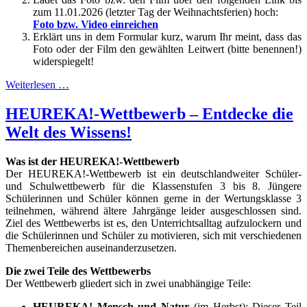
zum 11.01.2026 (letzter Tag der Weihnachtsferien) hoch:
Foto bzw. Video einreichen
Erklärt uns in dem Formular kurz, warum Ihr meint, dass das
Foto oder der Film den gewählten Leitwert (bitte benennen!)
widerspiegelt!
Weiterlesen …
HEUREKA!-Wettbewerb – Entdecke die
Welt des Wissens!
Was ist der HEUREKA!-Wettbewerb
Der HEUREKA!-Wettbewerb ist ein deutschlandweiter Schüler-
und Schulwettbewerb für die Klassenstufen 3 bis 8. Jüngere
Schülerinnen und Schüler können gerne in der Wertungsklasse 3
teilnehmen, während ältere Jahrgänge leider ausgeschlossen sind.
Ziel des Wettbewerbs ist es, den Unterrichtsalltag aufzulockern und
die Schülerinnen und Schüler zu motivieren, sich mit verschiedenen
Themenbereichen auseinanderzusetzen.
Die zwei Teile des Wettbewerbs
Der Wettbewerb gliedert sich in zwei unabhängige Teile:
HEUREKA! Mensch und Natur
(im Herbst): Dieser Teil