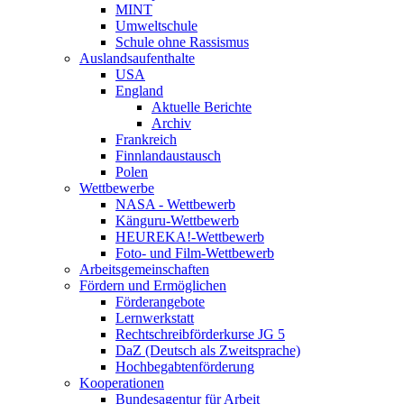
MINT
Umweltschule
Schule ohne Rassismus
Auslandsaufenthalte
USA
England
Aktuelle Berichte
Archiv
Frankreich
Finnlandaustausch
Polen
Wettbewerbe
NASA - Wettbewerb
Känguru-Wettbewerb
HEUREKA!-Wettbewerb
Foto- und Film-Wettbewerb
Arbeitsgemeinschaften
Fördern und Ermöglichen
Förderangebote
Lernwerkstatt
Rechtschreibförderkurse JG 5
DaZ (Deutsch als Zweitsprache)
Hochbegabtenförderung
Kooperationen
Bundesagentur für Arbeit