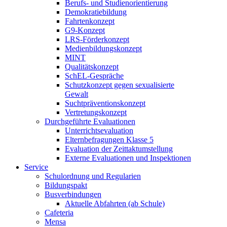
Berufs- und Studienorientierung
Demokratiebildung
Fahrtenkonzept
G9-Konzept
LRS-Förderkonzept
Medienbildungskonzept
MINT
Qualitätskonzept
SchEL-Gespräche
Schutzkonzept gegen sexualisierte
Gewalt
Suchtpräventionskonzept
Vertretungskonzept
Durchgeführte Evaluationen
Unterrichtsevaluation
Elternbefragungen Klasse 5
Evaluation der Zeittaktumstellung
Externe Evaluationen und Inspektionen
Service
Schulordnung und Regularien
Bildungspakt
Busverbindungen
Aktuelle Abfahrten (ab Schule)
Cafeteria
Mensa