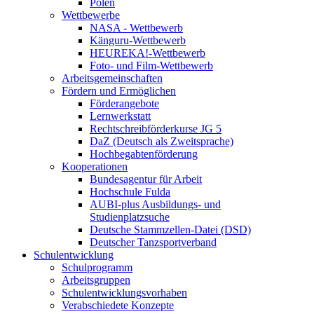
Polen
Wettbewerbe
NASA - Wettbewerb
Känguru-Wettbewerb
HEUREKA!-Wettbewerb
Foto- und Film-Wettbewerb
Arbeitsgemeinschaften
Fördern und Ermöglichen
Förderangebote
Lernwerkstatt
Rechtschreibförderkurse JG 5
DaZ (Deutsch als Zweitsprache)
Hochbegabtenförderung
Kooperationen
Bundesagentur für Arbeit
Hochschule Fulda
AUBI-plus Ausbildungs- und
Studienplatzsuche
Deutsche Stammzellen-Datei (DSD)
Deutscher Tanzsportverband
Schulentwicklung
Schulprogramm
Arbeitsgruppen
Schulentwicklungsvorhaben
Verabschiedete Konzepte