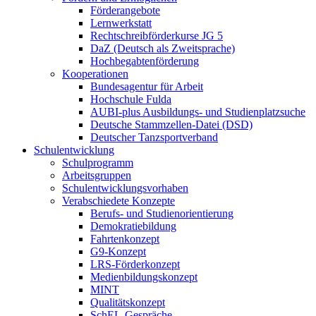
Förderangebote
Lernwerkstatt
Rechtschreibförderkurse JG 5
DaZ (Deutsch als Zweitsprache)
Hochbegabtenförderung
Kooperationen
Bundesagentur für Arbeit
Hochschule Fulda
AUBI-plus Ausbildungs- und Studienplatzsuche
Deutsche Stammzellen-Datei (DSD)
Deutscher Tanzsportverband
Schulentwicklung
Schulprogramm
Arbeitsgruppen
Schulentwicklungsvorhaben
Verabschiedete Konzepte
Berufs- und Studienorientierung
Demokratiebildung
Fahrtenkonzept
G9-Konzept
LRS-Förderkonzept
Medienbildungskonzept
MINT
Qualitätskonzept
SchEL-Gespräche