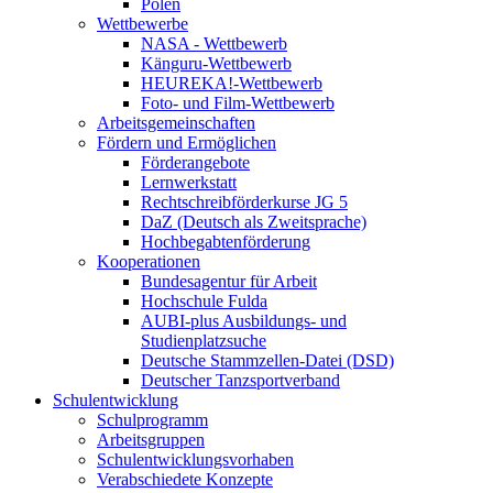
Polen
Wettbewerbe
NASA - Wettbewerb
Känguru-Wettbewerb
HEUREKA!-Wettbewerb
Foto- und Film-Wettbewerb
Arbeitsgemeinschaften
Fördern und Ermöglichen
Förderangebote
Lernwerkstatt
Rechtschreibförderkurse JG 5
DaZ (Deutsch als Zweitsprache)
Hochbegabtenförderung
Kooperationen
Bundesagentur für Arbeit
Hochschule Fulda
AUBI-plus Ausbildungs- und
Studienplatzsuche
Deutsche Stammzellen-Datei (DSD)
Deutscher Tanzsportverband
Schulentwicklung
Schulprogramm
Arbeitsgruppen
Schulentwicklungsvorhaben
Verabschiedete Konzepte