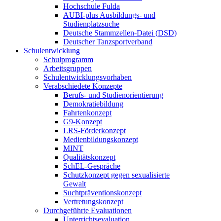
Hochschule Fulda
AUBI-plus Ausbildungs- und
Studienplatzsuche
Deutsche Stammzellen-Datei (DSD)
Deutscher Tanzsportverband
Schulentwicklung
Schulprogramm
Arbeitsgruppen
Schulentwicklungsvorhaben
Verabschiedete Konzepte
Berufs- und Studienorientierung
Demokratiebildung
Fahrtenkonzept
G9-Konzept
LRS-Förderkonzept
Medienbildungskonzept
MINT
Qualitätskonzept
SchEL-Gespräche
Schutzkonzept gegen sexualisierte
Gewalt
Suchtpräventionskonzept
Vertretungskonzept
Durchgeführte Evaluationen
Unterrichtsevaluation