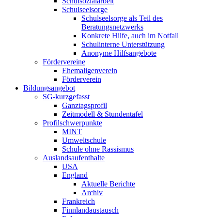
Schulsozialarbeit
Schulseelsorge
Schulseelsorge als Teil des
Beratungsnetzwerks
Konkrete Hilfe, auch im Notfall
Schulinterne Unterstützung
Anonyme Hilfsangebote
Fördervereine
Ehemaligenverein
Förderverein
Bildungsangebot
SG-kurzgefasst
Ganztagsprofil
Zeitmodell & Stundentafel
Profilschwerpunkte
MINT
Umweltschule
Schule ohne Rassismus
Auslandsaufenthalte
USA
England
Aktuelle Berichte
Archiv
Frankreich
Finnlandaustausch