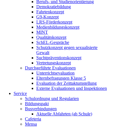
Berufs- und Studienorientierung
Demokratiebildung
Fahrtenkonzept
G9-Konzept
LRS-Förderkonzept
Medienbildungskonzept
MINT
Qualitätskonzept
SchEL-Gespräche
Schutzkonzept gegen sexualisierte
Gewalt
Suchtpräventionskonzept
Vertretungskonzept
Durchgeführte Evaluationen
Unterrichtsevaluation
Elternbefragungen Klasse 5
Evaluation der Zeittaktumstellung
Externe Evaluationen und Inspektionen
Service
Schulordnung und Regularien
Bildungspakt
Busverbindungen
Aktuelle Abfahrten (ab Schule)
Cafeteria
Mensa