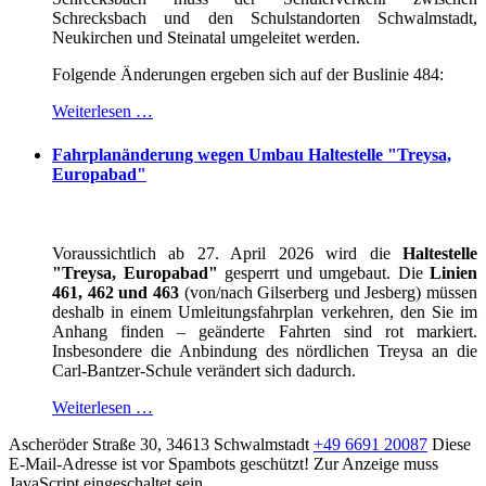
Schrecksbach und den Schulstandorten Schwalmstadt,
Neukirchen und Steinatal umgeleitet werden.
Folgende Änderungen ergeben sich auf der Buslinie 484:
Weiterlesen …
Fahrplanänderung wegen Umbau Haltestelle "Treysa,
Europabad"
Voraussichtlich ab 27. April 2026 wird die
Haltestelle
"Treysa, Europabad"
gesperrt und umgebaut. Die
Linien
461, 462 und 463
(von/nach Gilserberg und Jesberg) müssen
deshalb in einem Umleitungsfahrplan verkehren, den Sie im
Anhang finden – geänderte Fahrten sind rot markiert.
Insbesondere die Anbindung des nördlichen Treysa an die
Carl-Bantzer-Schule verändert sich dadurch.
Weiterlesen …
Ascheröder Straße 30, 34613 Schwalmstadt
+49 6691 20087
Diese
E-Mail-Adresse ist vor Spambots geschützt! Zur Anzeige muss
JavaScript eingeschaltet sein.