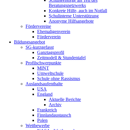
Schulseelsorge als Teil des
Beratungsnetzwerks
Konkrete Hilfe, auch im Notfall
Schulinterne Unterstützung
Anonyme Hilfsangebote
Fördervereine
Ehemaligenverein
Förderverein
Bildungsangebot
SG-kurzgefasst
Ganztagsprofil
Zeitmodell & Stundentafel
Profilschwerpunkte
MINT
Umweltschule
Schule ohne Rassismus
Auslandsaufenthalte
USA
England
Aktuelle Berichte
Archiv
Frankreich
Finnlandaustausch
Polen
Wettbewerbe