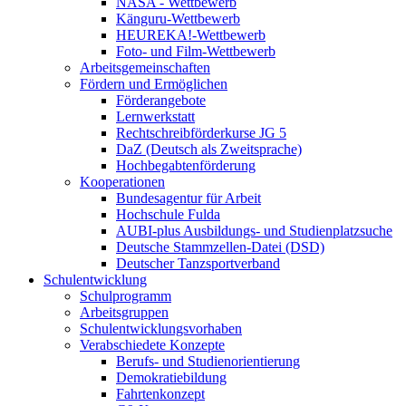
NASA - Wettbewerb
Känguru-Wettbewerb
HEUREKA!-Wettbewerb
Foto- und Film-Wettbewerb
Arbeitsgemeinschaften
Fördern und Ermöglichen
Förderangebote
Lernwerkstatt
Rechtschreibförderkurse JG 5
DaZ (Deutsch als Zweitsprache)
Hochbegabtenförderung
Kooperationen
Bundesagentur für Arbeit
Hochschule Fulda
AUBI-plus Ausbildungs- und Studienplatzsuche
Deutsche Stammzellen-Datei (DSD)
Deutscher Tanzsportverband
Schulentwicklung
Schulprogramm
Arbeitsgruppen
Schulentwicklungsvorhaben
Verabschiedete Konzepte
Berufs- und Studienorientierung
Demokratiebildung
Fahrtenkonzept