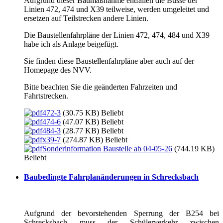
Aufgrund dieser Baumaßnahme entfallen die Busse der
Linien 472, 474 und X39 teilweise, werden umgeleitet und
ersetzen auf Teilstrecken andere Linien.
Die Baustellenfahrpläne der Linien 472, 474, 484 und X39
habe ich als Anlage beigefügt.
Sie finden diese Baustellenfahrpläne aber auch auf der
Homepage des NVV.
Bitte beachten Sie die geänderten Fahrzeiten und
Fahrtstrecken.
472-3
(30.75 KB)
Beliebt
474-6
(47.07 KB)
Beliebt
484-3
(28.77 KB)
Beliebt
x39-7
(274.87 KB)
Beliebt
Sonderinformation Baustelle ab 04-05-26
(744.19 KB)
Beliebt
Baubedingte Fahrplanänderungen in Schrecksbach
Aufgrund der bevorstehenden Sperrung der B254 bei
Schrecksbach muss der Schülerverkehr zwischen