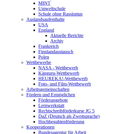
MINT
Umweltschule
Schule ohne Rassismus
Auslandsaufenthalte
USA
England
Aktuelle Berichte
Archiv
Frankreich
Finnlandaustausch
Polen
Wettbewerbe
NASA - Wettbewerb
Känguru-Wettbewerb
HEUREKA!-Wettbewerb
Foto- und Film-Wettbewerb
Arbeitsgemeinschaften
Fördern und Ermöglichen
Förderangebote
Lernwerkstatt
Rechtschreibförderkurse JG 5
DaZ (Deutsch als Zweitsprache)
Hochbegabtenförderung
Kooperationen
Bundesagentur für Arbeit