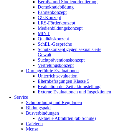
Berufs- und Studienorientierung
Demokratiebildung
Fahrtenkonzept
G9-Konzept
LRS-Förderkonzept
Medienbildungskonzept
MINT
Qualitätskonzept
SchEL-Gespräche
Schutzkonzept gegen sexualisierte
Gewalt
Suchtpräventionskonzept
Vertretungskonzept
Durchgeführte Evaluationen
Unterrichtsevaluation
Elternbefragungen Klasse 5
Evaluation der Zeittaktumstellung
Externe Evaluationen und Inspektionen
Service
Schulordnung und Regularien
Bildungspakt
Busverbindungen
Aktuelle Abfahrten (ab Schule)
Cafeteria
Mensa