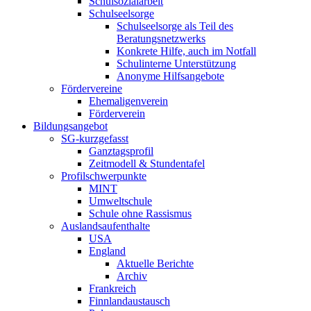
Schulsozialarbeit
Schulseelsorge
Schulseelsorge als Teil des
Beratungsnetzwerks
Konkrete Hilfe, auch im Notfall
Schulinterne Unterstützung
Anonyme Hilfsangebote
Fördervereine
Ehemaligenverein
Förderverein
Bildungsangebot
SG-kurzgefasst
Ganztagsprofil
Zeitmodell & Stundentafel
Profilschwerpunkte
MINT
Umweltschule
Schule ohne Rassismus
Auslandsaufenthalte
USA
England
Aktuelle Berichte
Archiv
Frankreich
Finnlandaustausch