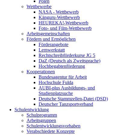
Polen
Wettbewerbe
NASA - Wettbewerb
Känguru-Wettbewerb
HEUREKA!-Wettbewerb
Foto- und Film-Wettbewerb
Arbeitsgemeinschaften
Fördern und Ermöglichen
Förderangebote
Lernwerkstatt
Rechtschreibförderkurse JG 5
DaZ (Deutsch als Zweitsprache)
Hochbegabtenförderung
Kooperationen
Bundesagentur für Arbeit
Hochschule Fulda
AUBI-plus Ausbildungs- und
Studienplatzsuche
Deutsche Stammzellen-Datei (DSD)
Deutscher Tanzsportverband
Schulentwicklung
Schulprogramm
Arbeitsgruppen
Schulentwicklungsvorhaben
Verabschiedete Konzepte