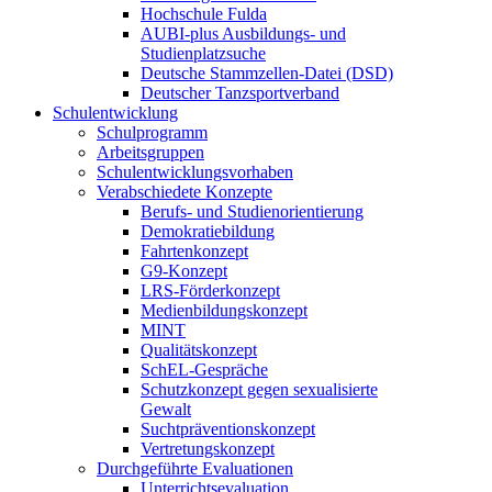
Hochschule Fulda
AUBI-plus Ausbildungs- und
Studienplatzsuche
Deutsche Stammzellen-Datei (DSD)
Deutscher Tanzsportverband
Schulentwicklung
Schulprogramm
Arbeitsgruppen
Schulentwicklungsvorhaben
Verabschiedete Konzepte
Berufs- und Studienorientierung
Demokratiebildung
Fahrtenkonzept
G9-Konzept
LRS-Förderkonzept
Medienbildungskonzept
MINT
Qualitätskonzept
SchEL-Gespräche
Schutzkonzept gegen sexualisierte
Gewalt
Suchtpräventionskonzept
Vertretungskonzept
Durchgeführte Evaluationen
Unterrichtsevaluation