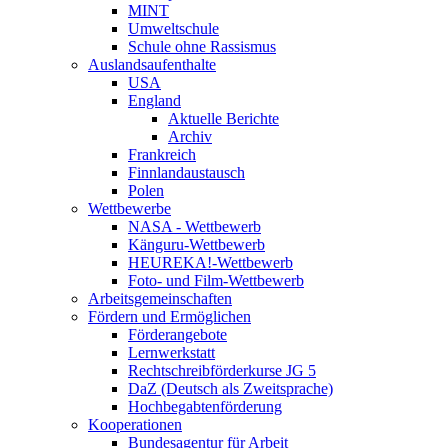
MINT
Umweltschule
Schule ohne Rassismus
Auslandsaufenthalte
USA
England
Aktuelle Berichte
Archiv
Frankreich
Finnlandaustausch
Polen
Wettbewerbe
NASA - Wettbewerb
Känguru-Wettbewerb
HEUREKA!-Wettbewerb
Foto- und Film-Wettbewerb
Arbeitsgemeinschaften
Fördern und Ermöglichen
Förderangebote
Lernwerkstatt
Rechtschreibförderkurse JG 5
DaZ (Deutsch als Zweitsprache)
Hochbegabtenförderung
Kooperationen
Bundesagentur für Arbeit