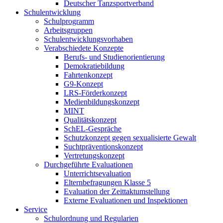
Deutscher Tanzsportverband
Schulentwicklung
Schulprogramm
Arbeitsgruppen
Schulentwicklungsvorhaben
Verabschiedete Konzepte
Berufs- und Studienorientierung
Demokratiebildung
Fahrtenkonzept
G9-Konzept
LRS-Förderkonzept
Medienbildungskonzept
MINT
Qualitätskonzept
SchEL-Gespräche
Schutzkonzept gegen sexualisierte Gewalt
Suchtpräventionskonzept
Vertretungskonzept
Durchgeführte Evaluationen
Unterrichtsevaluation
Elternbefragungen Klasse 5
Evaluation der Zeittaktumstellung
Externe Evaluationen und Inspektionen
Service
Schulordnung und Regularien