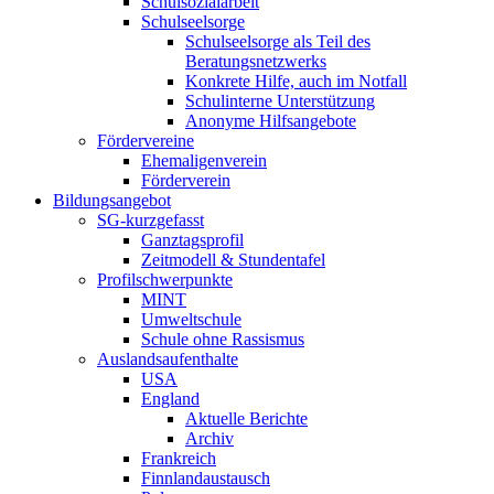
Schulsozialarbeit
Schulseelsorge
Schulseelsorge als Teil des
Beratungsnetzwerks
Konkrete Hilfe, auch im Notfall
Schulinterne Unterstützung
Anonyme Hilfsangebote
Fördervereine
Ehemaligenverein
Förderverein
Bildungsangebot
SG-kurzgefasst
Ganztagsprofil
Zeitmodell & Stundentafel
Profilschwerpunkte
MINT
Umweltschule
Schule ohne Rassismus
Auslandsaufenthalte
USA
England
Aktuelle Berichte
Archiv
Frankreich
Finnlandaustausch