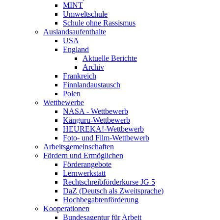
MINT
Umweltschule
Schule ohne Rassismus
Auslandsaufenthalte
USA
England
Aktuelle Berichte
Archiv
Frankreich
Finnlandaustausch
Polen
Wettbewerbe
NASA - Wettbewerb
Känguru-Wettbewerb
HEUREKA!-Wettbewerb
Foto- und Film-Wettbewerb
Arbeitsgemeinschaften
Fördern und Ermöglichen
Förderangebote
Lernwerkstatt
Rechtschreibförderkurse JG 5
DaZ (Deutsch als Zweitsprache)
Hochbegabtenförderung
Kooperationen
Bundesagentur für Arbeit