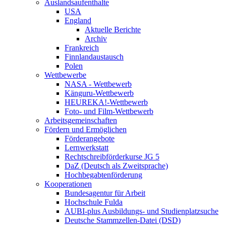
Auslandsaufenthalte
USA
England
Aktuelle Berichte
Archiv
Frankreich
Finnlandaustausch
Polen
Wettbewerbe
NASA - Wettbewerb
Känguru-Wettbewerb
HEUREKA!-Wettbewerb
Foto- und Film-Wettbewerb
Arbeitsgemeinschaften
Fördern und Ermöglichen
Förderangebote
Lernwerkstatt
Rechtschreibförderkurse JG 5
DaZ (Deutsch als Zweitsprache)
Hochbegabtenförderung
Kooperationen
Bundesagentur für Arbeit
Hochschule Fulda
AUBI-plus Ausbildungs- und Studienplatzsuche
Deutsche Stammzellen-Datei (DSD)