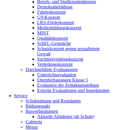
Berufs- und Studienorientierung
Demokratiebildung
Fahrtenkonzept
G9-Konzept
LRS-Förderkonzept
Medienbildungskonzept
MINT
Qualitätskonzept
SchEL-Gespräche
Schutzkonzept gegen sexualisierte
Gewalt
Suchtpräventionskonzept
Vertretungskonzept
Durchgeführte Evaluationen
Unterrichtsevaluation
Elternbefragungen Klasse 5
Evaluation der Zeittaktumstellung
Externe Evaluationen und Inspektionen
Service
Schulordnung und Regularien
Bildungspakt
Busverbindungen
Aktuelle Abfahrten (ab Schule)
Cafeteria
Mensa