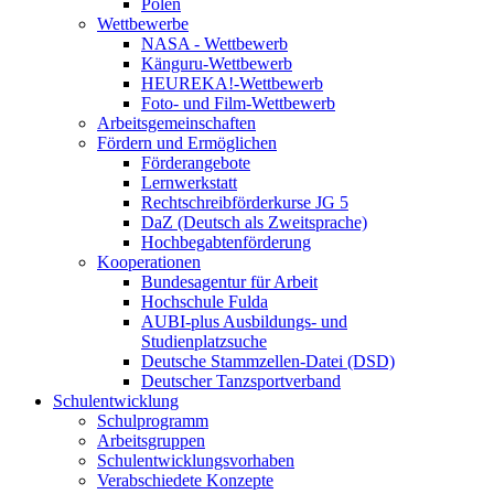
Polen
Wettbewerbe
NASA - Wettbewerb
Känguru-Wettbewerb
HEUREKA!-Wettbewerb
Foto- und Film-Wettbewerb
Arbeitsgemeinschaften
Fördern und Ermöglichen
Förderangebote
Lernwerkstatt
Rechtschreibförderkurse JG 5
DaZ (Deutsch als Zweitsprache)
Hochbegabtenförderung
Kooperationen
Bundesagentur für Arbeit
Hochschule Fulda
AUBI-plus Ausbildungs- und
Studienplatzsuche
Deutsche Stammzellen-Datei (DSD)
Deutscher Tanzsportverband
Schulentwicklung
Schulprogramm
Arbeitsgruppen
Schulentwicklungsvorhaben
Verabschiedete Konzepte