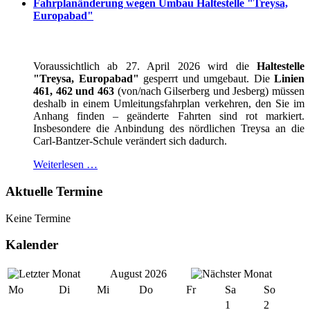
Fahrplanänderung wegen Umbau Haltestelle "Treysa,
Europabad"
Voraussichtlich ab 27. April 2026 wird die
Haltestelle
"Treysa, Europabad"
gesperrt und umgebaut. Die
Linien
461, 462 und 463
(von/nach Gilserberg und Jesberg) müssen
deshalb in einem Umleitungsfahrplan verkehren, den Sie im
Anhang finden – geänderte Fahrten sind rot markiert.
Insbesondere die Anbindung des nördlichen Treysa an die
Carl-Bantzer-Schule verändert sich dadurch.
Weiterlesen …
Aktuelle Termine
Keine Termine
Kalender
August 2026
Mo
Di
Mi
Do
Fr
Sa
So
1
2