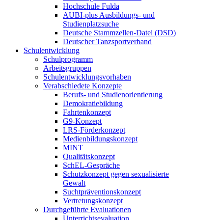
Hochschule Fulda
AUBI-plus Ausbildungs- und
Studienplatzsuche
Deutsche Stammzellen-Datei (DSD)
Deutscher Tanzsportverband
Schulentwicklung
Schulprogramm
Arbeitsgruppen
Schulentwicklungsvorhaben
Verabschiedete Konzepte
Berufs- und Studienorientierung
Demokratiebildung
Fahrtenkonzept
G9-Konzept
LRS-Förderkonzept
Medienbildungskonzept
MINT
Qualitätskonzept
SchEL-Gespräche
Schutzkonzept gegen sexualisierte
Gewalt
Suchtpräventionskonzept
Vertretungskonzept
Durchgeführte Evaluationen
Unterrichtsevaluation