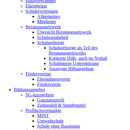
Hausverwaltung
Elternbeirat
Schülervertretung
Allgemeines
Mitglieder
Beratungsnetzwerk
Übersicht Beratungsnetzwerk
Schulsozialarbeit
Schulseelsorge
Schulseelsorge als Teil des
Beratungsnetzwerks
Konkrete Hilfe, auch im Notfall
Schulinterne Unterstützung
Anonyme Hilfsangebote
Fördervereine
Ehemaligenverein
Förderverein
Bildungsangebot
SG-kurzgefasst
Ganztagsprofil
Zeitmodell & Stundentafel
Profilschwerpunkte
MINT
Umweltschule
Schule ohne Rassismus