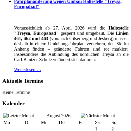
Fahrplanänderung wegen Umbau Haltestelle "Treysa,
Europabad"
Voraussichtlich ab 27. April 2026 wird die
Haltestelle
"Treysa, Europabad"
gesperrt und umgebaut. Die
Linien
461, 462 und 463
(von/nach Gilserberg und Jesberg) müssen
deshalb in einem Umleitungsfahrplan verkehren, den Sie im
Anhang finden – geänderte Fahrten sind rot markiert.
Insbesondere die Anbindung des nördlichen Treysa an die
Carl-Bantzer-Schule verändert sich dadurch.
Weiterlesen …
Aktuelle Termine
Keine Termine
Kalender
August 2026
Mo
Di
Mi
Do
Fr
Sa
So
1
2