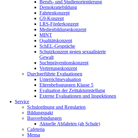
Berufs- und Studienorientierung
Demokratiebildung
Fahrtenkonzept
G9-Konzept
LRS-Förderkonzept
Medienbildungskonzept
MINT
Qualitätskonzept
SchEL-Gespräche
Schutzkonzept gegen sexualisierte
Gewalt
Suchtpräventionskonzept
Vertretungskonzept
Durchgeführte Evaluationen
Unterrichtsevaluation
Elternbefragungen Klasse 5
Evaluation der Zeittaktumstellung
Externe Evaluationen und Inspektionen
Service
Schulordnung und Regularien
Bildungspakt
Busverbindungen
Aktuelle Abfahrten (ab Schule)
Cafeteria
Mensa