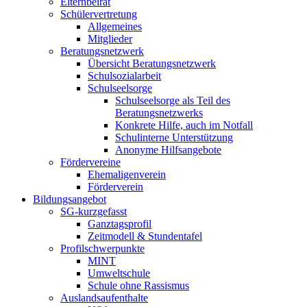
Elternbeirat
Schülervertretung
Allgemeines
Mitglieder
Beratungsnetzwerk
Übersicht Beratungsnetzwerk
Schulsozialarbeit
Schulseelsorge
Schulseelsorge als Teil des
Beratungsnetzwerks
Konkrete Hilfe, auch im Notfall
Schulinterne Unterstützung
Anonyme Hilfsangebote
Fördervereine
Ehemaligenverein
Förderverein
Bildungsangebot
SG-kurzgefasst
Ganztagsprofil
Zeitmodell & Stundentafel
Profilschwerpunkte
MINT
Umweltschule
Schule ohne Rassismus
Auslandsaufenthalte