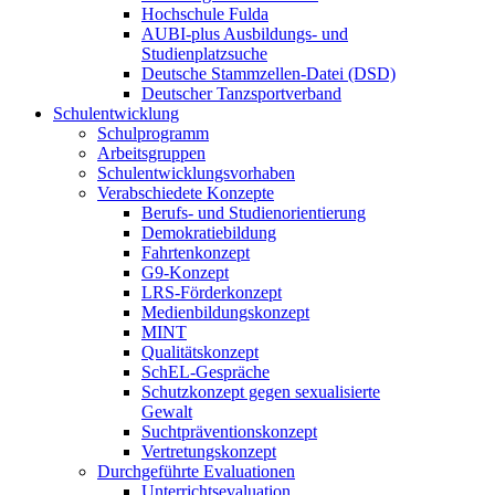
Hochschule Fulda
AUBI-plus Ausbildungs- und
Studienplatzsuche
Deutsche Stammzellen-Datei (DSD)
Deutscher Tanzsportverband
Schulentwicklung
Schulprogramm
Arbeitsgruppen
Schulentwicklungsvorhaben
Verabschiedete Konzepte
Berufs- und Studienorientierung
Demokratiebildung
Fahrtenkonzept
G9-Konzept
LRS-Förderkonzept
Medienbildungskonzept
MINT
Qualitätskonzept
SchEL-Gespräche
Schutzkonzept gegen sexualisierte
Gewalt
Suchtpräventionskonzept
Vertretungskonzept
Durchgeführte Evaluationen
Unterrichtsevaluation