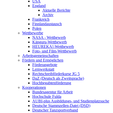
USA
England
Aktuelle Berichte
Archiv
Frankreich
Finnlandaustausch
Polen
Wettbewerbe
NASA - Wettbewerb
Känguru-Wettbewerb
HEUREKA!-Wettbewerb
Foto- und Film-Wettbewerb
Arbeitsgemeinschaften
Fördern und Ermöglichen
Förderangebote
Lernwerkstatt
Rechtschreibförderkurse JG 5
DaZ (Deutsch als Zweitsprache)
Hochbegabtenförderung
Kooperationen
Bundesagentur für Arbeit
Hochschule Fulda
AUBI-plus Ausbildungs- und Studienplatzsuche
Deutsche Stammzellen-Datei (DSD)
Deutscher Tanzsportverband