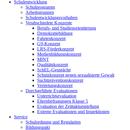
Schulentwicklung
Schulprogramm
Arbeitsgruppen
Schulentwicklungsvorhaben
Verabschiedete Konzepte
Berufs- und Studienorientierung
Demokratiebildung
Fahrtenkonzept
G9-Konzept
LRS-Förderkonzept
Medienbildungskonzept
MINT
Qualitätskonzept
SchEL-Gespräche
Schutzkonzept gegen sexualisierte Gewalt
Suchtpräventionskonzept
Vertretungskonzept
Durchgeführte Evaluationen
Unterrichtsevaluation
Elternbefragungen Klasse 5
Evaluation der Zeittaktumstellung
Externe Evaluationen und Inspektionen
Service
Schulordnung und Regularien
Bildungspakt