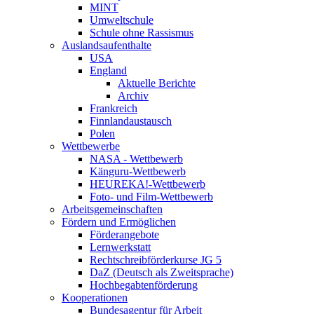
MINT
Umweltschule
Schule ohne Rassismus
Auslandsaufenthalte
USA
England
Aktuelle Berichte
Archiv
Frankreich
Finnlandaustausch
Polen
Wettbewerbe
NASA - Wettbewerb
Känguru-Wettbewerb
HEUREKA!-Wettbewerb
Foto- und Film-Wettbewerb
Arbeitsgemeinschaften
Fördern und Ermöglichen
Förderangebote
Lernwerkstatt
Rechtschreibförderkurse JG 5
DaZ (Deutsch als Zweitsprache)
Hochbegabtenförderung
Kooperationen
Bundesagentur für Arbeit