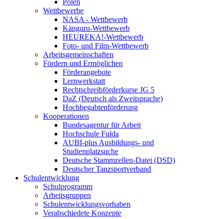
Polen
Wettbewerbe
NASA - Wettbewerb
Känguru-Wettbewerb
HEUREKA!-Wettbewerb
Foto- und Film-Wettbewerb
Arbeitsgemeinschaften
Fördern und Ermöglichen
Förderangebote
Lernwerkstatt
Rechtschreibförderkurse JG 5
DaZ (Deutsch als Zweitsprache)
Hochbegabtenförderung
Kooperationen
Bundesagentur für Arbeit
Hochschule Fulda
AUBI-plus Ausbildungs- und
Studienplatzsuche
Deutsche Stammzellen-Datei (DSD)
Deutscher Tanzsportverband
Schulentwicklung
Schulprogramm
Arbeitsgruppen
Schulentwicklungsvorhaben
Verabschiedete Konzepte