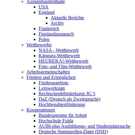
Auslandsaufenthalte
USA
England
Aktuelle Berichte
Archiv
Frankreich
Finnlandaustausch
Polen
Wettbewerbe
NASA - Wettbewerb
Känguru-Wettbewerb
HEUREKA!-Wettbewerb
Foto- und Film-Wettbewerb
Arbeitsgemeinschaften
Fördern und Ermöglichen
Förderangebote
Lernwerkstatt
Rechtschreibförderkurse JG 5
DaZ (Deutsch als Zweitsprache)
Hochbegabtenförderung
Kooperationen
Bundesagentur für Arbeit
Hochschule Fulda
AUBI-plus Ausbildungs- und Studienplatzsuche
Deutsche Stammzellen-Datei (DSD)