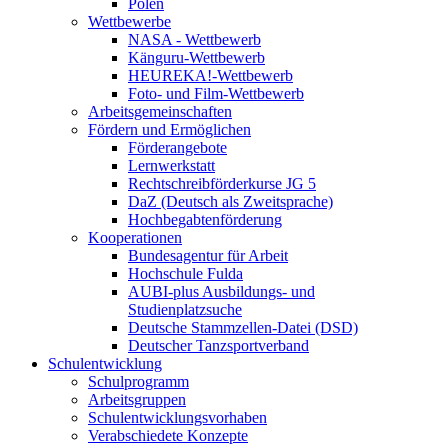
Polen
Wettbewerbe
NASA - Wettbewerb
Känguru-Wettbewerb
HEUREKA!-Wettbewerb
Foto- und Film-Wettbewerb
Arbeitsgemeinschaften
Fördern und Ermöglichen
Förderangebote
Lernwerkstatt
Rechtschreibförderkurse JG 5
DaZ (Deutsch als Zweitsprache)
Hochbegabtenförderung
Kooperationen
Bundesagentur für Arbeit
Hochschule Fulda
AUBI-plus Ausbildungs- und
Studienplatzsuche
Deutsche Stammzellen-Datei (DSD)
Deutscher Tanzsportverband
Schulentwicklung
Schulprogramm
Arbeitsgruppen
Schulentwicklungsvorhaben
Verabschiedete Konzepte