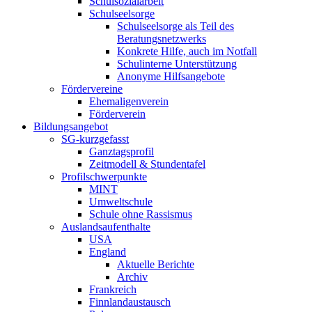
Schulsozialarbeit
Schulseelsorge
Schulseelsorge als Teil des
Beratungsnetzwerks
Konkrete Hilfe, auch im Notfall
Schulinterne Unterstützung
Anonyme Hilfsangebote
Fördervereine
Ehemaligenverein
Förderverein
Bildungsangebot
SG-kurzgefasst
Ganztagsprofil
Zeitmodell & Stundentafel
Profilschwerpunkte
MINT
Umweltschule
Schule ohne Rassismus
Auslandsaufenthalte
USA
England
Aktuelle Berichte
Archiv
Frankreich
Finnlandaustausch