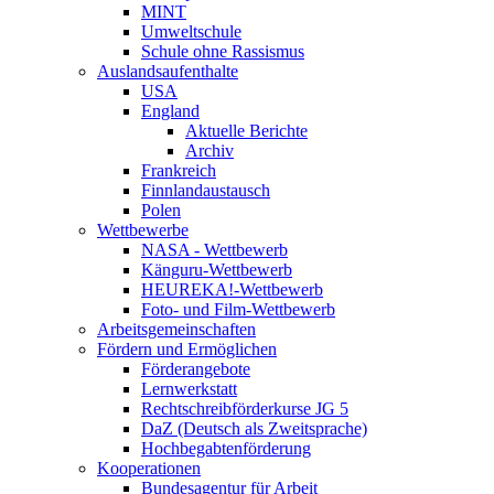
MINT
Umweltschule
Schule ohne Rassismus
Auslandsaufenthalte
USA
England
Aktuelle Berichte
Archiv
Frankreich
Finnlandaustausch
Polen
Wettbewerbe
NASA - Wettbewerb
Känguru-Wettbewerb
HEUREKA!-Wettbewerb
Foto- und Film-Wettbewerb
Arbeitsgemeinschaften
Fördern und Ermöglichen
Förderangebote
Lernwerkstatt
Rechtschreibförderkurse JG 5
DaZ (Deutsch als Zweitsprache)
Hochbegabtenförderung
Kooperationen
Bundesagentur für Arbeit