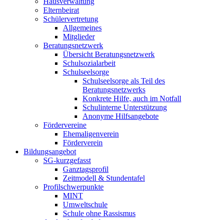
Hausverwaltung
Elternbeirat
Schülervertretung
Allgemeines
Mitglieder
Beratungsnetzwerk
Übersicht Beratungsnetzwerk
Schulsozialarbeit
Schulseelsorge
Schulseelsorge als Teil des
Beratungsnetzwerks
Konkrete Hilfe, auch im Notfall
Schulinterne Unterstützung
Anonyme Hilfsangebote
Fördervereine
Ehemaligenverein
Förderverein
Bildungsangebot
SG-kurzgefasst
Ganztagsprofil
Zeitmodell & Stundentafel
Profilschwerpunkte
MINT
Umweltschule
Schule ohne Rassismus