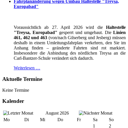
Fahrplanänderung wegen Umbau Haltestelle "Treysa,
Europabad"
Voraussichtlich ab 27. April 2026 wird die
Haltestelle
"Treysa, Europabad"
gesperrt und umgebaut. Die
Linien
461, 462 und 463
(von/nach Gilserberg und Jesberg) müssen
deshalb in einem Umleitungsfahrplan verkehren, den Sie im
Anhang finden – geänderte Fahrten sind rot markiert.
Insbesondere die Anbindung des nördlichen Treysa an die
Carl-Bantzer-Schule verändert sich dadurch.
Weiterlesen …
Aktuelle Termine
Keine Termine
Kalender
August 2026
Mo
Di
Mi
Do
Fr
Sa
So
1
2