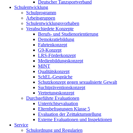
Deutscher Tanzsportverband
Schulentwicklung
Schulprogramm
Arbeitsgruppen
Schulentwicklungsvorhaben
Verabschiedete Konzepte
Berufs- und Studienorientierung
Demokratiebildung
Fahrtenkonzept
G9-Konzept
LRS-Förderkonzept
Medienbildungskonzept
MINT
Qualitätskonzept
SchEL-Gespräche
Schutzkonzept gegen sexualisierte Gewalt
Suchtpräventionskonzept
Vertretungskonzept
Durchgeführte Evaluationen
Unterrichtsevaluation
Elternbefragungen Klasse 5
Evaluation der Zeittaktumstellung
Externe Evaluationen und Inspektionen
Service
Schulordnung und Regularien