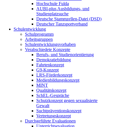
Hochschule Fulda
AUBI-plus Ausbildungs- und
Studienplatzsuche
Deutsche Stammzellen-Datei (DSD)
Deutscher Tanzsportverband
Schulentwicklung
Schulprogramm
Arbeitsgruppen
Schulentwicklungsvorhaben
Verabschiedete Konzepte
Berufs- und Studienorientierung
Demokratiebildung
Fahrtenkonzept
G9-Konzept
LRS-Förderkonzept
Medienbildungskonzept
MINT
Qualitätskonzept
SchEL-Gespräche
Schutzkonzept gegen sexualisierte
Gewalt
Suchtpräventionskonzept
Vertretungskonzept
Durchgeführte Evaluationen
Unterrichtsevaluation