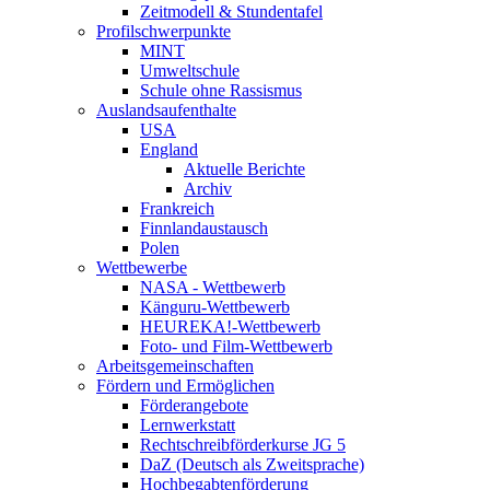
Zeitmodell & Stundentafel
Profilschwerpunkte
MINT
Umweltschule
Schule ohne Rassismus
Auslandsaufenthalte
USA
England
Aktuelle Berichte
Archiv
Frankreich
Finnlandaustausch
Polen
Wettbewerbe
NASA - Wettbewerb
Känguru-Wettbewerb
HEUREKA!-Wettbewerb
Foto- und Film-Wettbewerb
Arbeitsgemeinschaften
Fördern und Ermöglichen
Förderangebote
Lernwerkstatt
Rechtschreibförderkurse JG 5
DaZ (Deutsch als Zweitsprache)
Hochbegabtenförderung