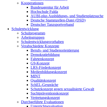
Kooperationen
Bundesagentur für Arbeit
Hochschule Fulda
AUBI-plus Ausbildungs- und Studienplatzsuche
Deutsche Stammzellen-Datei (DSD)
Deutscher Tanzsportverband
Schulentwicklung
Schulprogramm
Arbeitsgruppen
Schulentwicklungsvorhaben
Verabschiedete Konzepte
Berufs- und Studienorientierung
Demokratiebildung
Fahrtenkonzept
G9-Konzept
LRS-Förderkonzept
Medienbildungskonzept
MINT
Qualitätskonzept
SchEL-Gespräche
Schutzkonzept gegen sexualisierte Gewalt
Suchtpräventionskonzept
Vertretungskonzept
Durchgeführte Evaluationen
Unterrichtsevaluation