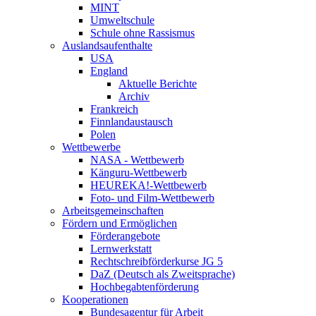
MINT
Umweltschule
Schule ohne Rassismus
Auslandsaufenthalte
USA
England
Aktuelle Berichte
Archiv
Frankreich
Finnlandaustausch
Polen
Wettbewerbe
NASA - Wettbewerb
Känguru-Wettbewerb
HEUREKA!-Wettbewerb
Foto- und Film-Wettbewerb
Arbeitsgemeinschaften
Fördern und Ermöglichen
Förderangebote
Lernwerkstatt
Rechtschreibförderkurse JG 5
DaZ (Deutsch als Zweitsprache)
Hochbegabtenförderung
Kooperationen
Bundesagentur für Arbeit