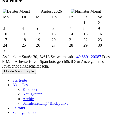
Kalender
August 2026
Mo
Di
Mi
Do
Fr
Sa
So
1
2
3
4
5
6
7
8
9
10
11
12
13
14
15
16
17
18
19
20
21
22
23
24
25
26
27
28
29
30
31
Ascheröder Straße 30, 34613 Schwalmstadt
+49 6691 20087
Diese
E-Mail-Adresse ist vor Spambots geschützt! Zur Anzeige muss
JavaScript eingeschaltet sein.
Mobile Menu Toggle
Startseite
Aktuelles
Kalender
Neuigkeiten
Archiv
Schülerzeitung "Blickpunkt"
Leitbild
Schulgemeinde