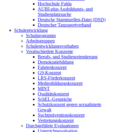
Hochschule Fulda
AUBI-plus Ausbildungs- und
Studienplatzsuche
Deutsche Stammzellen-Datei (DSD)
Deutscher Tanzsportverband
Schulentwicklung
Schulprogramm
Arbeitsgruppen
Schulentwicklungsvorhaben
Verabschiedete Konzepte
Berufs- und Studienorientierung
Demokratiebildung
Fahrtenkonzept
G9-Konzept
LRS-Förderkonzept
Medienbildungskonzept
MINT
Qualitätskonzept
SchEL-Gespräche
Schutzkonzept gegen sexualisierte
Gewalt
Suchtpräventionskonzept
Vertretungskonzept
Durchgeführte Evaluationen
Unterrichtsevaluation