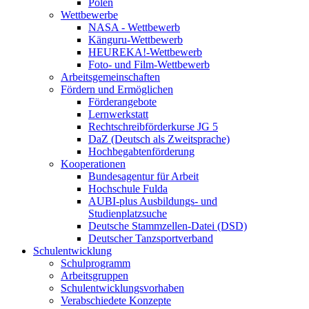
Polen
Wettbewerbe
NASA - Wettbewerb
Känguru-Wettbewerb
HEUREKA!-Wettbewerb
Foto- und Film-Wettbewerb
Arbeitsgemeinschaften
Fördern und Ermöglichen
Förderangebote
Lernwerkstatt
Rechtschreibförderkurse JG 5
DaZ (Deutsch als Zweitsprache)
Hochbegabtenförderung
Kooperationen
Bundesagentur für Arbeit
Hochschule Fulda
AUBI-plus Ausbildungs- und
Studienplatzsuche
Deutsche Stammzellen-Datei (DSD)
Deutscher Tanzsportverband
Schulentwicklung
Schulprogramm
Arbeitsgruppen
Schulentwicklungsvorhaben
Verabschiedete Konzepte