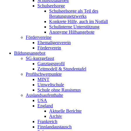
Schulsozialarbeit
Schulseelsorge
Schulseelsorge als Teil des
Beratungsnetzwerks
Konkrete Hilfe, auch im Notfall
Schulinterne Unterstützung
Anonyme Hilfsangebote
Fördervereine
Ehemaligenverein
Förderverein
Bildungsangebot
SG-kurzgefasst
Ganztagsprofil
Zeitmodell & Stundentafel
Profilschwerpunkte
MINT
Umweltschule
Schule ohne Rassismus
Auslandsaufenthalte
USA
England
Aktuelle Berichte
Archiv
Frankreich
Finnlandaustausch