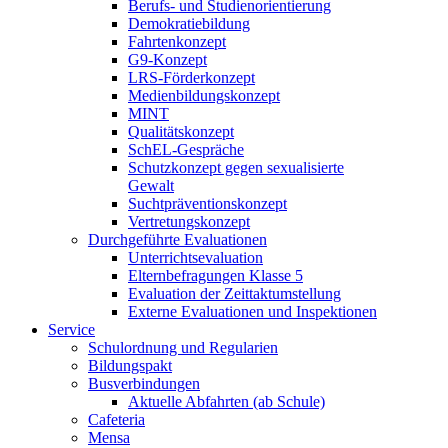
Berufs- und Studienorientierung
Demokratiebildung
Fahrtenkonzept
G9-Konzept
LRS-Förderkonzept
Medienbildungskonzept
MINT
Qualitätskonzept
SchEL-Gespräche
Schutzkonzept gegen sexualisierte
Gewalt
Suchtpräventionskonzept
Vertretungskonzept
Durchgeführte Evaluationen
Unterrichtsevaluation
Elternbefragungen Klasse 5
Evaluation der Zeittaktumstellung
Externe Evaluationen und Inspektionen
Service
Schulordnung und Regularien
Bildungspakt
Busverbindungen
Aktuelle Abfahrten (ab Schule)
Cafeteria
Mensa