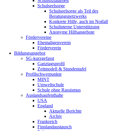
Schulsozialarbeit
Schulseelsorge
Schulseelsorge als Teil des
Beratungsnetzwerks
Konkrete Hilfe, auch im Notfall
Schulinterne Unterstützung
Anonyme Hilfsangebote
Fördervereine
Ehemaligenverein
Förderverein
Bildungsangebot
SG-kurzgefasst
Ganztagsprofil
Zeitmodell & Stundentafel
Profilschwerpunkte
MINT
Umweltschule
Schule ohne Rassismus
Auslandsaufenthalte
USA
England
Aktuelle Berichte
Archiv
Frankreich
Finnlandaustausch