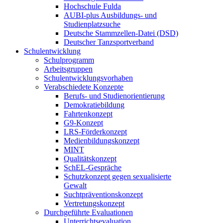
Hochschule Fulda
AUBI-plus Ausbildungs- und
Studienplatzsuche
Deutsche Stammzellen-Datei (DSD)
Deutscher Tanzsportverband
Schulentwicklung
Schulprogramm
Arbeitsgruppen
Schulentwicklungsvorhaben
Verabschiedete Konzepte
Berufs- und Studienorientierung
Demokratiebildung
Fahrtenkonzept
G9-Konzept
LRS-Förderkonzept
Medienbildungskonzept
MINT
Qualitätskonzept
SchEL-Gespräche
Schutzkonzept gegen sexualisierte
Gewalt
Suchtpräventionskonzept
Vertretungskonzept
Durchgeführte Evaluationen
Unterrichtsevaluation