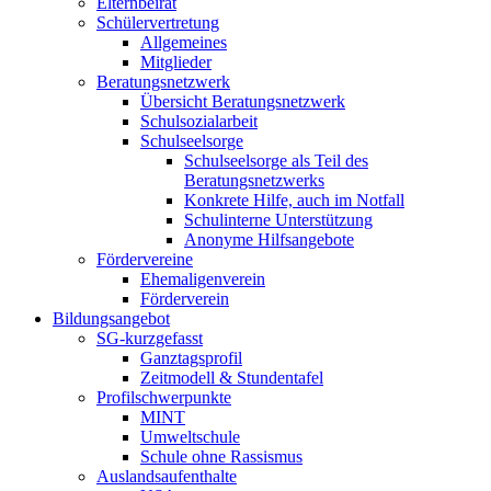
Elternbeirat
Schülervertretung
Allgemeines
Mitglieder
Beratungsnetzwerk
Übersicht Beratungsnetzwerk
Schulsozialarbeit
Schulseelsorge
Schulseelsorge als Teil des
Beratungsnetzwerks
Konkrete Hilfe, auch im Notfall
Schulinterne Unterstützung
Anonyme Hilfsangebote
Fördervereine
Ehemaligenverein
Förderverein
Bildungsangebot
SG-kurzgefasst
Ganztagsprofil
Zeitmodell & Stundentafel
Profilschwerpunkte
MINT
Umweltschule
Schule ohne Rassismus
Auslandsaufenthalte