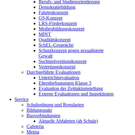
Berufs- und Studienorientierung
Demokratiebildung
Fahrtenkonzept
G9-Konzept
LRS-Förderkonzept
Medienbildungskonzept
MINT
Qualitätskonzept
SchEL-Gespräche
Schutzkonzept gegen sexualisierte
Gewalt
Suchtpräventionskonzept
Vertretungskonzept
Durchgeführte Evaluationen
Unterrichtsevaluation
Elternbefragungen Klasse 5
Evaluation der Zeittaktumstellung
Externe Evaluationen und Inspektionen
Service
Schulordnung und Regularien
Bildungspakt
Busverbindungen
Aktuelle Abfahrten (ab Schule)
Cafeteria
Mensa