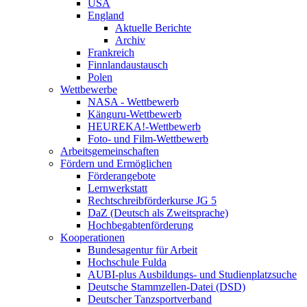
USA
England
Aktuelle Berichte
Archiv
Frankreich
Finnlandaustausch
Polen
Wettbewerbe
NASA - Wettbewerb
Känguru-Wettbewerb
HEUREKA!-Wettbewerb
Foto- und Film-Wettbewerb
Arbeitsgemeinschaften
Fördern und Ermöglichen
Förderangebote
Lernwerkstatt
Rechtschreibförderkurse JG 5
DaZ (Deutsch als Zweitsprache)
Hochbegabtenförderung
Kooperationen
Bundesagentur für Arbeit
Hochschule Fulda
AUBI-plus Ausbildungs- und Studienplatzsuche
Deutsche Stammzellen-Datei (DSD)
Deutscher Tanzsportverband