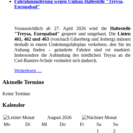
Fahrplanänderung wegen Umbau Haltestelle "Treysa,
Europabad"
Voraussichtlich ab 27. April 2026 wird die
Haltestelle
"Treysa, Europabad"
gesperrt und umgebaut. Die
Linien
461, 462 und 463
(von/nach Gilserberg und Jesberg) müssen
deshalb in einem Umleitungsfahrplan verkehren, den Sie im
Anhang finden – geänderte Fahrten sind rot markiert.
Insbesondere die Anbindung des nördlichen Treysa an die
Carl-Bantzer-Schule verändert sich dadurch.
Weiterlesen …
Aktuelle Termine
Keine Termine
Kalender
August 2026
Mo
Di
Mi
Do
Fr
Sa
So
1
2