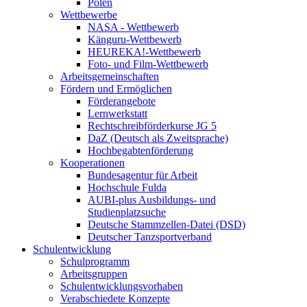
Polen
Wettbewerbe
NASA - Wettbewerb
Känguru-Wettbewerb
HEUREKA!-Wettbewerb
Foto- und Film-Wettbewerb
Arbeitsgemeinschaften
Fördern und Ermöglichen
Förderangebote
Lernwerkstatt
Rechtschreibförderkurse JG 5
DaZ (Deutsch als Zweitsprache)
Hochbegabtenförderung
Kooperationen
Bundesagentur für Arbeit
Hochschule Fulda
AUBI-plus Ausbildungs- und
Studienplatzsuche
Deutsche Stammzellen-Datei (DSD)
Deutscher Tanzsportverband
Schulentwicklung
Schulprogramm
Arbeitsgruppen
Schulentwicklungsvorhaben
Verabschiedete Konzepte