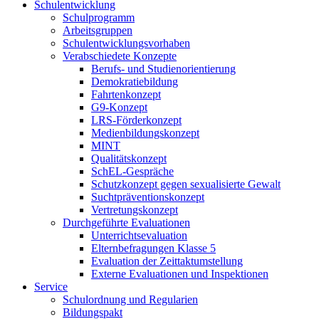
Schulentwicklung
Schulprogramm
Arbeitsgruppen
Schulentwicklungsvorhaben
Verabschiedete Konzepte
Berufs- und Studienorientierung
Demokratiebildung
Fahrtenkonzept
G9-Konzept
LRS-Förderkonzept
Medienbildungskonzept
MINT
Qualitätskonzept
SchEL-Gespräche
Schutzkonzept gegen sexualisierte Gewalt
Suchtpräventionskonzept
Vertretungskonzept
Durchgeführte Evaluationen
Unterrichtsevaluation
Elternbefragungen Klasse 5
Evaluation der Zeittaktumstellung
Externe Evaluationen und Inspektionen
Service
Schulordnung und Regularien
Bildungspakt