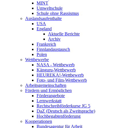
MINT
Umweltschule
Schule ohne Rassismus
Auslandsaufenthalte
USA
England
Aktuelle Berichte
Archiv
Frankreich
Finnlandaustausch
Polen
Wettbewerbe
NASA - Wettbewerb
Känguru-Wettbewerb
HEUREKA!-Wettbewerb
Foto- und Film-Wettbewerb
Arbeitsgemeinschaften
Fördern und Ermöglichen
Förderangebote
Lernwerkstatt
Rechtschreibförderkurse JG 5
DaZ (Deutsch als Zweitsprache)
Hochbegabtenförderung
Kooperationen
Bundesagentur für Arbeit