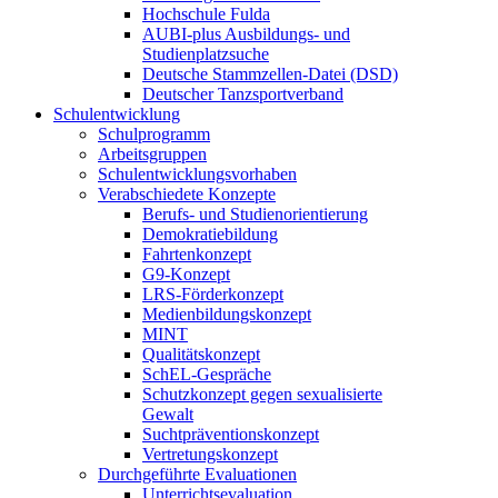
Hochschule Fulda
AUBI-plus Ausbildungs- und
Studienplatzsuche
Deutsche Stammzellen-Datei (DSD)
Deutscher Tanzsportverband
Schulentwicklung
Schulprogramm
Arbeitsgruppen
Schulentwicklungsvorhaben
Verabschiedete Konzepte
Berufs- und Studienorientierung
Demokratiebildung
Fahrtenkonzept
G9-Konzept
LRS-Förderkonzept
Medienbildungskonzept
MINT
Qualitätskonzept
SchEL-Gespräche
Schutzkonzept gegen sexualisierte
Gewalt
Suchtpräventionskonzept
Vertretungskonzept
Durchgeführte Evaluationen
Unterrichtsevaluation