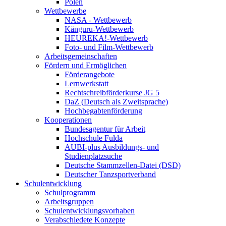
Polen
Wettbewerbe
NASA - Wettbewerb
Känguru-Wettbewerb
HEUREKA!-Wettbewerb
Foto- und Film-Wettbewerb
Arbeitsgemeinschaften
Fördern und Ermöglichen
Förderangebote
Lernwerkstatt
Rechtschreibförderkurse JG 5
DaZ (Deutsch als Zweitsprache)
Hochbegabtenförderung
Kooperationen
Bundesagentur für Arbeit
Hochschule Fulda
AUBI-plus Ausbildungs- und
Studienplatzsuche
Deutsche Stammzellen-Datei (DSD)
Deutscher Tanzsportverband
Schulentwicklung
Schulprogramm
Arbeitsgruppen
Schulentwicklungsvorhaben
Verabschiedete Konzepte