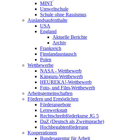
MINT
Umweltschule
Schule ohne Rassismus
Auslandsaufenthalte
USA
England
Aktuelle Berichte
Archiv
Frankreich
Finnlandaustausch
Polen
Wettbewerbe
NASA - Wettbewerb
Känguru-Wettbewerb
HEUREKA!-Wettbewerb
Foto- und Film-Wettbewerb
Arbeitsgemeinschaften
Fördern und Ermöglichen
Förderangebote
Lernwerkstatt
Rechtschreibförderkurse JG 5
DaZ (Deutsch als Zweitsprache)
Hochbegabtenförderung
Kooperationen
Bundesagentur für Arbeit