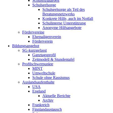
Schulsozialarbeit
Schulseelsorge
Schulseelsorge als Teil des
Beratungsnetzwerks
Konkrete Hilfe, auch im Notfall
Schulinterne Unterstützung
Anonyme Hilfsangebote
Fördervereine
Ehemaligenverein
Förderverein
Bildungsangebot
SG-kurzgefasst
Ganztagsprofil
Zeitmodell & Stundentafel
Profilschwerpunkte
MINT
Umweltschule
Schule ohne Rassismus
Auslandsaufenthalte
USA
England
Aktuelle Berichte
Archiv
Frankreich
Finnlandaustausch