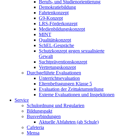
Berufs- und Studienorientierung
Demokratiebildung
Fahrtenkonzept
G9-Konzept
LRS-Förderkonzept
Medienbildungskonzept
MINT
Qualitätskonzept
SchEL-Gespräche
Schutzkonzept gegen sexualisierte
Gewalt
Suchtpräventionskonzept
Vertretungskonzept
Durchgeführte Evaluationen
Unterrichtsevaluation
Elternbefragungen Klasse 5
Evaluation der Zeittaktumstellung
Externe Evaluationen und Inspektionen
Service
Schulordnung und Regularien
Bildungspakt
Busverbindungen
Aktuelle Abfahrten (ab Schule)
Cafeteria
Mensa