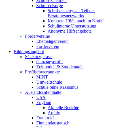
Schulsozialarbeit
Schulseelsorge
Schulseelsorge als Teil des
Beratungsnetzwerks
Konkrete Hilfe, auch im Notfall
Schulinterne Unterstützung
Anonyme Hilfsangebote
Fördervereine
Ehemaligenverein
Förderverein
Bildungsangebot
SG-kurzgefasst
Ganztagsprofil
Zeitmodell & Stundentafel
Profilschwerpunkte
MINT
Umweltschule
Schule ohne Rassismus
Auslandsaufenthalte
USA
England
Aktuelle Berichte
Archiv
Frankreich
Finnlandaustausch