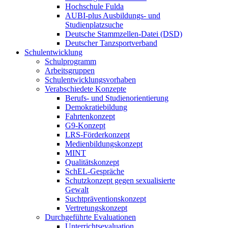
Hochschule Fulda
AUBI-plus Ausbildungs- und
Studienplatzsuche
Deutsche Stammzellen-Datei (DSD)
Deutscher Tanzsportverband
Schulentwicklung
Schulprogramm
Arbeitsgruppen
Schulentwicklungsvorhaben
Verabschiedete Konzepte
Berufs- und Studienorientierung
Demokratiebildung
Fahrtenkonzept
G9-Konzept
LRS-Förderkonzept
Medienbildungskonzept
MINT
Qualitätskonzept
SchEL-Gespräche
Schutzkonzept gegen sexualisierte
Gewalt
Suchtpräventionskonzept
Vertretungskonzept
Durchgeführte Evaluationen
Unterrichtsevaluation