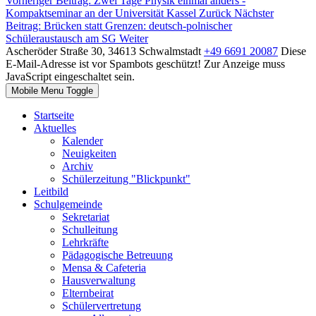
Vorheriger Beitrag: Zwei Tage Physik einmal anders -
Kompaktseminar an der Universität Kassel
Zurück
Nächster
Beitrag: Brücken statt Grenzen: deutsch-polnischer
Schüleraustausch am SG
Weiter
Ascheröder Straße 30, 34613 Schwalmstadt
+49 6691 20087
Diese
E-Mail-Adresse ist vor Spambots geschützt! Zur Anzeige muss
JavaScript eingeschaltet sein.
Mobile Menu Toggle
Startseite
Aktuelles
Kalender
Neuigkeiten
Archiv
Schülerzeitung "Blickpunkt"
Leitbild
Schulgemeinde
Sekretariat
Schulleitung
Lehrkräfte
Pädagogische Betreuung
Mensa & Cafeteria
Hausverwaltung
Elternbeirat
Schülervertretung