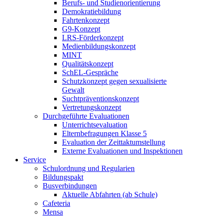
Berufs- und Studienorientierung
Demokratiebildung
Fahrtenkonzept
G9-Konzept
LRS-Förderkonzept
Medienbildungskonzept
MINT
Qualitätskonzept
SchEL-Gespräche
Schutzkonzept gegen sexualisierte
Gewalt
Suchtpräventionskonzept
Vertretungskonzept
Durchgeführte Evaluationen
Unterrichtsevaluation
Elternbefragungen Klasse 5
Evaluation der Zeittaktumstellung
Externe Evaluationen und Inspektionen
Service
Schulordnung und Regularien
Bildungspakt
Busverbindungen
Aktuelle Abfahrten (ab Schule)
Cafeteria
Mensa