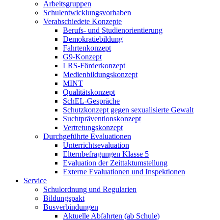
Arbeitsgruppen
Schulentwicklungsvorhaben
Verabschiedete Konzepte
Berufs- und Studienorientierung
Demokratiebildung
Fahrtenkonzept
G9-Konzept
LRS-Förderkonzept
Medienbildungskonzept
MINT
Qualitätskonzept
SchEL-Gespräche
Schutzkonzept gegen sexualisierte Gewalt
Suchtpräventionskonzept
Vertretungskonzept
Durchgeführte Evaluationen
Unterrichtsevaluation
Elternbefragungen Klasse 5
Evaluation der Zeittaktumstellung
Externe Evaluationen und Inspektionen
Service
Schulordnung und Regularien
Bildungspakt
Busverbindungen
Aktuelle Abfahrten (ab Schule)