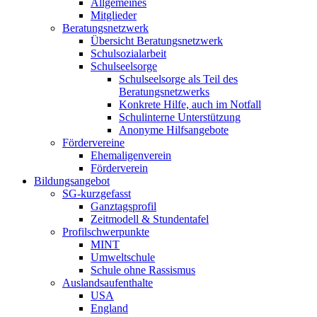
Allgemeines
Mitglieder
Beratungsnetzwerk
Übersicht Beratungsnetzwerk
Schulsozialarbeit
Schulseelsorge
Schulseelsorge als Teil des
Beratungsnetzwerks
Konkrete Hilfe, auch im Notfall
Schulinterne Unterstützung
Anonyme Hilfsangebote
Fördervereine
Ehemaligenverein
Förderverein
Bildungsangebot
SG-kurzgefasst
Ganztagsprofil
Zeitmodell & Stundentafel
Profilschwerpunkte
MINT
Umweltschule
Schule ohne Rassismus
Auslandsaufenthalte
USA
England