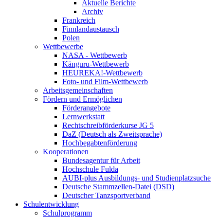
Aktuelle Berichte
Archiv
Frankreich
Finnlandaustausch
Polen
Wettbewerbe
NASA - Wettbewerb
Känguru-Wettbewerb
HEUREKA!-Wettbewerb
Foto- und Film-Wettbewerb
Arbeitsgemeinschaften
Fördern und Ermöglichen
Förderangebote
Lernwerkstatt
Rechtschreibförderkurse JG 5
DaZ (Deutsch als Zweitsprache)
Hochbegabtenförderung
Kooperationen
Bundesagentur für Arbeit
Hochschule Fulda
AUBI-plus Ausbildungs- und Studienplatzsuche
Deutsche Stammzellen-Datei (DSD)
Deutscher Tanzsportverband
Schulentwicklung
Schulprogramm