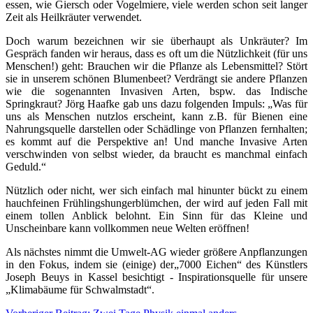
essen, wie Giersch oder Vogelmiere, viele werden schon seit langer
Zeit als Heilkräuter verwendet.
Doch warum bezeichnen wir sie überhaupt als Unkräuter? Im
Gespräch fanden wir heraus, dass es oft um die Nützlichkeit (für uns
Menschen!) geht: Brauchen wir die Pflanze als Lebensmittel? Stört
sie in unserem schönen Blumenbeet? Verdrängt sie andere Pflanzen
wie die sogenannten Invasiven Arten, bspw. das Indische
Springkraut? Jörg Haafke gab uns dazu folgenden Impuls: „Was für
uns als Menschen nutzlos erscheint, kann z.B. für Bienen eine
Nahrungsquelle darstellen oder Schädlinge von Pflanzen fernhalten;
es kommt auf die Perspektive an! Und manche Invasive Arten
verschwinden von selbst wieder, da braucht es manchmal einfach
Geduld.“
Nützlich oder nicht, wer sich einfach mal hinunter bückt zu einem
hauchfeinen Frühlingshungerblümchen, der wird auf jeden Fall mit
einem tollen Anblick belohnt. Ein Sinn für das Kleine und
Unscheinbare kann vollkommen neue Welten eröffnen!
Als nächstes nimmt die Umwelt-AG wieder größere Anpflanzungen
in den Fokus, indem sie (einige) der„7000 Eichen“ des Künstlers
Joseph Beuys in Kassel besichtigt - Inspirationsquelle für unsere
„Klimabäume für Schwalmstadt“.