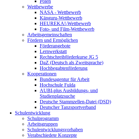
Polen
Wettbewerbe
NASA - Wettbewerb
Känguru-Wettbewerb
HEUREKA!-Wettbewerb
Foto- und Film-Wettbewerb
Arbeitsgemeinschaften
Fördern und Ermöglichen
Förderangebote
Lernwerkstatt
Rechtschreibförderkurse JG 5
DaZ (Deutsch als Zweitsprache)
Hochbegabtenförderung
Kooperationen
Bundesagentur für Arbeit
Hochschule Fulda
AUBI-plus Ausbildungs- und
Studienplatzsuche
Deutsche Stammzellen-Datei (DSD)
Deutscher Tanzsportverband
Schulentwicklung
Schulprogramm
Arbeitsgruppen
Schulentwicklungsvorhaben
Verabschiedete Konzepte