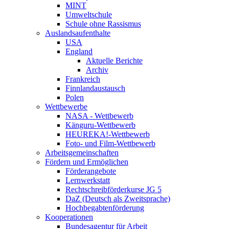
MINT
Umweltschule
Schule ohne Rassismus
Auslandsaufenthalte
USA
England
Aktuelle Berichte
Archiv
Frankreich
Finnlandaustausch
Polen
Wettbewerbe
NASA - Wettbewerb
Känguru-Wettbewerb
HEUREKA!-Wettbewerb
Foto- und Film-Wettbewerb
Arbeitsgemeinschaften
Fördern und Ermöglichen
Förderangebote
Lernwerkstatt
Rechtschreibförderkurse JG 5
DaZ (Deutsch als Zweitsprache)
Hochbegabtenförderung
Kooperationen
Bundesagentur für Arbeit