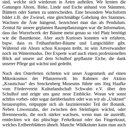
sind, welche sich wiederum in Arten aufteilen. Wir lernten die
Gattungen Ahorn, Birke, Linde und Esche anhand von Stämmen,
Blättern oder Samen zu unterscheiden. Eine besondere Wuchsform
bildet z.B. der Zwiesel, eine gleichmäßige Gabelung des Stammes.
Wachsen die Äste hängend, bezeichnet man das als Pendulum.
Zentral für unsere geplanten Baumpflanzungen war die Information,
dass das Wurzelwerk der Bäume meist genau so viel Platz benötigt
wie die Baumkrone. Aber auch Kurioses konnten wir erfahren,
bspw. dass es Frühaufsteher-Bäume und Langschläfer gibt.
Während ein Ahorn schon Knospen treibt, ist sein Artverwandter
noch im Wintermodus. Der Experte warf auch einen professionellen
Blick auf unsere auf dem Schulhof gepflanzte Eiche, die dank
unserer Pflege gut wächst und gedeiht.
Nach den Osterferien richteten wir unser Augenmerk auf einen
Mikrokosmos der Pflanzenwelt. Im Rahmen der Aktion
„Krautschau“ des Senckenberg Museums führte uns Jörg Haafke
vom Förderverein Kulturlandschaft Schwalm e.V. über den
Schulhof und zeigte uns ganz neue Einblicke. Woran wir sonst
achtlos vorbei- oder sogar darüberlaufen oder was wir als „Unkraut“
herausrupfen, entpuppte sich als faszinierender Teil der Botanik.
Neben Löwenzahn, der zwischen den Steinfugen wächst, oder
Brennnesseln, die noch stärker wachsen, wenn man sie ausreißt,
entdeckten wir das plüschige Ferkelkraut oder das Fingerkraut,
welches Erdbeerblättern ähnelt. Manche Wildkräuter kann man auch