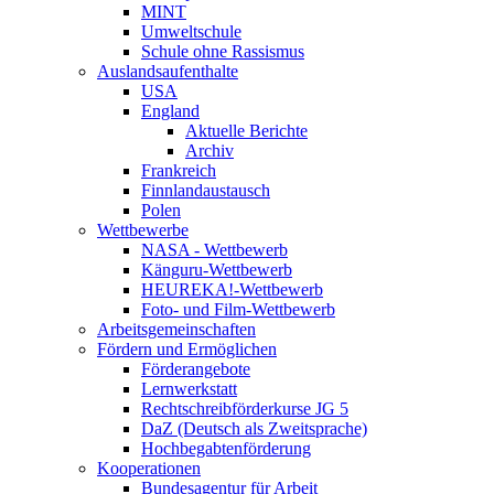
MINT
Umweltschule
Schule ohne Rassismus
Auslandsaufenthalte
USA
England
Aktuelle Berichte
Archiv
Frankreich
Finnlandaustausch
Polen
Wettbewerbe
NASA - Wettbewerb
Känguru-Wettbewerb
HEUREKA!-Wettbewerb
Foto- und Film-Wettbewerb
Arbeitsgemeinschaften
Fördern und Ermöglichen
Förderangebote
Lernwerkstatt
Rechtschreibförderkurse JG 5
DaZ (Deutsch als Zweitsprache)
Hochbegabtenförderung
Kooperationen
Bundesagentur für Arbeit