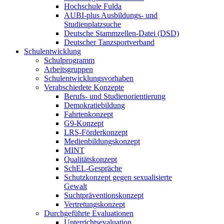
Hochschule Fulda
AUBI-plus Ausbildungs- und
Studienplatzsuche
Deutsche Stammzellen-Datei (DSD)
Deutscher Tanzsportverband
Schulentwicklung
Schulprogramm
Arbeitsgruppen
Schulentwicklungsvorhaben
Verabschiedete Konzepte
Berufs- und Studienorientierung
Demokratiebildung
Fahrtenkonzept
G9-Konzept
LRS-Förderkonzept
Medienbildungskonzept
MINT
Qualitätskonzept
SchEL-Gespräche
Schutzkonzept gegen sexualisierte
Gewalt
Suchtpräventionskonzept
Vertretungskonzept
Durchgeführte Evaluationen
Unterrichtsevaluation