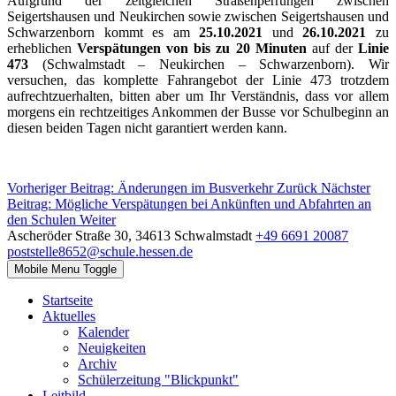
Aufgrund der zeitgleichen Straßenperrungen zwischen
Seigertshausen und Neukirchen sowie zwischen Seigertshausen und
Schwarzenborn kommt es am
25.10.2021
und
26.10.2021
zu
erheblichen
Verspätungen von bis zu 20 Minuten
auf der
Linie
473
(Schwalmstadt – Neukirchen – Schwarzenborn). Wir
versuchen, das komplette Fahrangebot der Linie 473 trotzdem
aufrechtzuerhalten, bitten aber um Ihr Verständnis, dass vor allem
morgens ein rechtzeitiges Ankommen der Busse vor Schulbeginn an
diesen beiden Tagen nicht garantiert werden kann.
Vorheriger Beitrag: Änderungen im Busverkehr
Zurück
Nächster
Beitrag: Mögliche Verspätungen bei Ankünften und Abfahrten an
den Schulen
Weiter
Ascheröder Straße 30, 34613 Schwalmstadt
+49 6691 20087
poststelle8652@schule.hessen.de
Mobile Menu Toggle
Startseite
Aktuelles
Kalender
Neuigkeiten
Archiv
Schülerzeitung "Blickpunkt"
Leitbild