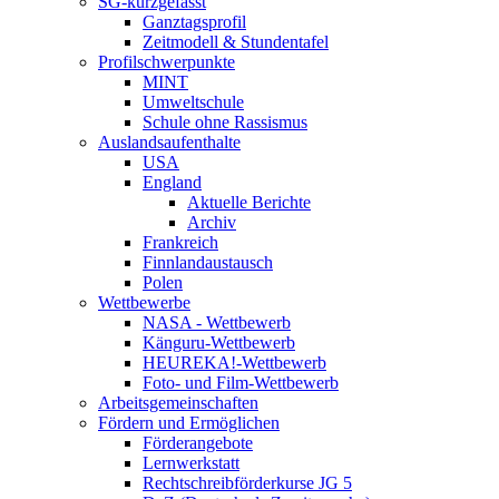
SG-kurzgefasst
Ganztagsprofil
Zeitmodell & Stundentafel
Profilschwerpunkte
MINT
Umweltschule
Schule ohne Rassismus
Auslandsaufenthalte
USA
England
Aktuelle Berichte
Archiv
Frankreich
Finnlandaustausch
Polen
Wettbewerbe
NASA - Wettbewerb
Känguru-Wettbewerb
HEUREKA!-Wettbewerb
Foto- und Film-Wettbewerb
Arbeitsgemeinschaften
Fördern und Ermöglichen
Förderangebote
Lernwerkstatt
Rechtschreibförderkurse JG 5