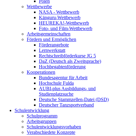
Polen
Wettbewerbe
NASA - Wettbewerb
Känguru-Wettbewerb
HEUREKA!-Wettbewerb
Foto- und Film-Wettbewerb
Arbeitsgemeinschaften
Fördern und Ermöglichen
Förderangebote
Lernwerkstatt
Rechtschreibförderkurse JG 5
DaZ (Deutsch als Zweitsprache)
Hochbegabtenförderung
Kooperationen
Bundesagentur für Arbeit
Hochschule Fulda
AUBI-plus Ausbildungs- und
Studienplatzsuche
Deutsche Stammzellen-Datei (DSD)
Deutscher Tanzsportverband
Schulentwicklung
Schulprogramm
Arbeitsgruppen
Schulentwicklungsvorhaben
Verabschiedete Konzepte