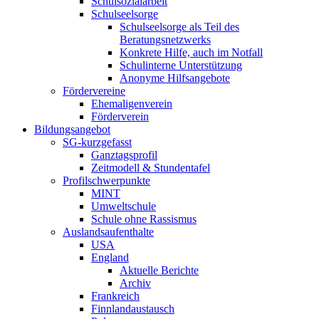
Schulsozialarbeit
Schulseelsorge
Schulseelsorge als Teil des
Beratungsnetzwerks
Konkrete Hilfe, auch im Notfall
Schulinterne Unterstützung
Anonyme Hilfsangebote
Fördervereine
Ehemaligenverein
Förderverein
Bildungsangebot
SG-kurzgefasst
Ganztagsprofil
Zeitmodell & Stundentafel
Profilschwerpunkte
MINT
Umweltschule
Schule ohne Rassismus
Auslandsaufenthalte
USA
England
Aktuelle Berichte
Archiv
Frankreich
Finnlandaustausch