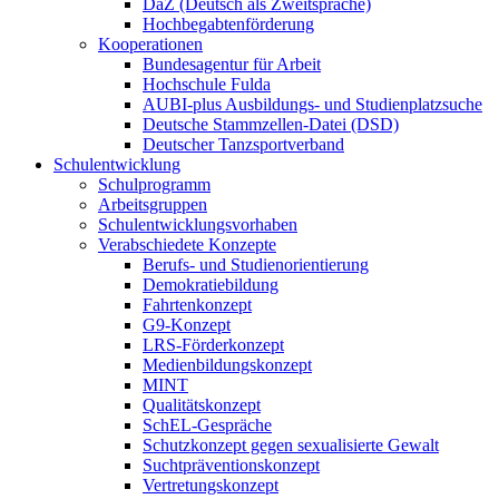
DaZ (Deutsch als Zweitsprache)
Hochbegabtenförderung
Kooperationen
Bundesagentur für Arbeit
Hochschule Fulda
AUBI-plus Ausbildungs- und Studienplatzsuche
Deutsche Stammzellen-Datei (DSD)
Deutscher Tanzsportverband
Schulentwicklung
Schulprogramm
Arbeitsgruppen
Schulentwicklungsvorhaben
Verabschiedete Konzepte
Berufs- und Studienorientierung
Demokratiebildung
Fahrtenkonzept
G9-Konzept
LRS-Förderkonzept
Medienbildungskonzept
MINT
Qualitätskonzept
SchEL-Gespräche
Schutzkonzept gegen sexualisierte Gewalt
Suchtpräventionskonzept
Vertretungskonzept