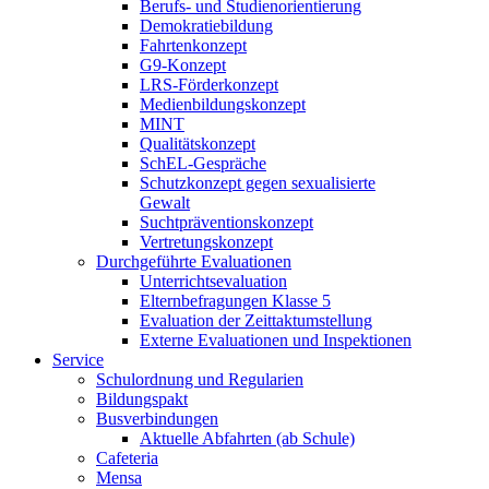
Berufs- und Studienorientierung
Demokratiebildung
Fahrtenkonzept
G9-Konzept
LRS-Förderkonzept
Medienbildungskonzept
MINT
Qualitätskonzept
SchEL-Gespräche
Schutzkonzept gegen sexualisierte
Gewalt
Suchtpräventionskonzept
Vertretungskonzept
Durchgeführte Evaluationen
Unterrichtsevaluation
Elternbefragungen Klasse 5
Evaluation der Zeittaktumstellung
Externe Evaluationen und Inspektionen
Service
Schulordnung und Regularien
Bildungspakt
Busverbindungen
Aktuelle Abfahrten (ab Schule)
Cafeteria
Mensa