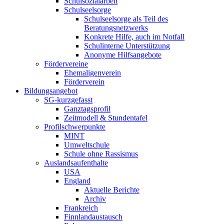
Schulsozialarbeit
Schulseelsorge
Schulseelsorge als Teil des
Beratungsnetzwerks
Konkrete Hilfe, auch im Notfall
Schulinterne Unterstützung
Anonyme Hilfsangebote
Fördervereine
Ehemaligenverein
Förderverein
Bildungsangebot
SG-kurzgefasst
Ganztagsprofil
Zeitmodell & Stundentafel
Profilschwerpunkte
MINT
Umweltschule
Schule ohne Rassismus
Auslandsaufenthalte
USA
England
Aktuelle Berichte
Archiv
Frankreich
Finnlandaustausch