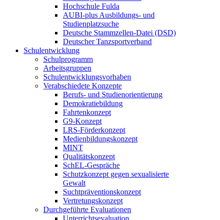
Hochschule Fulda
AUBI-plus Ausbildungs- und
Studienplatzsuche
Deutsche Stammzellen-Datei (DSD)
Deutscher Tanzsportverband
Schulentwicklung
Schulprogramm
Arbeitsgruppen
Schulentwicklungsvorhaben
Verabschiedete Konzepte
Berufs- und Studienorientierung
Demokratiebildung
Fahrtenkonzept
G9-Konzept
LRS-Förderkonzept
Medienbildungskonzept
MINT
Qualitätskonzept
SchEL-Gespräche
Schutzkonzept gegen sexualisierte
Gewalt
Suchtpräventionskonzept
Vertretungskonzept
Durchgeführte Evaluationen
Unterrichtsevaluation