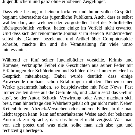
Jugendbüchern und ganz ohne erhobenen Zeigefinger.
Dass eine Lesung mit einem lockeren und humorvollen Gespräch
beginnt, überraschte das jugendliche Publikum. Auch, dass es selbst
wählen darf, aus welchem der vorgestellten Titel der Schriftsteller
höchstpersönlich vorliest, hatten einige im Vorfeld nicht erwartet.
Und dass sich der renommierte Journalist im Bereich Kindermedien
selbst als „Gamer“ bezeichnet und Artikel über Computerspiele
schreibt, machte ihn und die Veranstaltung für viele umso
interessanter.
Während er fünf seiner Jugendbücher vorstellte, Krimis und
Romane, verknüpfte Feibel die Geschichten aus seiner Feder mit
Erfahrungen der Schülerinnen und Schüler, die er immer wieder ins
Gespräch miteinbezog. Dabei wurde deutlich, dass einige
Anwesende durchaus schon Erfahrungen mit den Themen seiner
Werke gesammelt haben, so beispielsweise mit Fake News. Fast
immer zielten diese auf die Gefühle ab, und „dann setzt das Gehirn
aus“, so der Autor. Schock, Verwirrung oder Ärger machten sich
breit, man hinterfrage den Wahrheitsgehalt oft gar nicht mehr. Neben
Kettenbriefen, Abzock-Versuchen oder anderen Fallen, in die man
leicht tappen kann, kam auf unterhaltsame Weise auch der bekannte
Ausdruck zur Sprache, dass das Internet nicht vergisst. Was man
von sich postet und was nicht, sollte man sich also gut und
rechtzeitig überlegen.