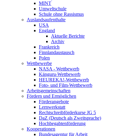
MINT
Umweltschule
Schule ohne Rassismus
Auslandsaufenthalte
USA
England
Aktuelle Berichte
Archiv
Frankreich
Finnlandaustausch
Polen
Wettbewerbe
NASA - Wettbewerb
Känguru-Wettbewerb
HEUREKA!-Wettbewerb
Foto- und Film-Wettbewerb
Arbeitsgemeinschaften
Fördern und Ermöglichen
Förderangebote
Lernwerkstatt
Rechtschreibförderkurse JG 5
DaZ (Deutsch als Zweitsprache)
Hochbegabtenförderung
Kooperationen
Bundesagentur für Arbeit