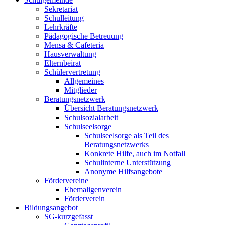
Sekretariat
Schulleitung
Lehrkräfte
Pädagogische Betreuung
Mensa & Cafeteria
Hausverwaltung
Elternbeirat
Schülervertretung
Allgemeines
Mitglieder
Beratungsnetzwerk
Übersicht Beratungsnetzwerk
Schulsozialarbeit
Schulseelsorge
Schulseelsorge als Teil des
Beratungsnetzwerks
Konkrete Hilfe, auch im Notfall
Schulinterne Unterstützung
Anonyme Hilfsangebote
Fördervereine
Ehemaligenverein
Förderverein
Bildungsangebot
SG-kurzgefasst