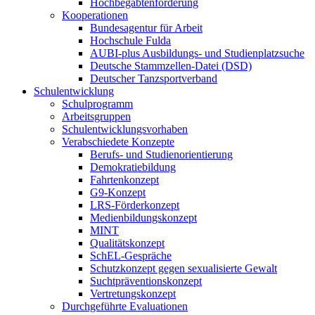
Hochbegabtenförderung
Kooperationen
Bundesagentur für Arbeit
Hochschule Fulda
AUBI-plus Ausbildungs- und Studienplatzsuche
Deutsche Stammzellen-Datei (DSD)
Deutscher Tanzsportverband
Schulentwicklung
Schulprogramm
Arbeitsgruppen
Schulentwicklungsvorhaben
Verabschiedete Konzepte
Berufs- und Studienorientierung
Demokratiebildung
Fahrtenkonzept
G9-Konzept
LRS-Förderkonzept
Medienbildungskonzept
MINT
Qualitätskonzept
SchEL-Gespräche
Schutzkonzept gegen sexualisierte Gewalt
Suchtpräventionskonzept
Vertretungskonzept
Durchgeführte Evaluationen