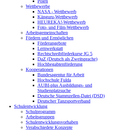
Polen
Wettbewerbe
NASA - Wettbewerb
Känguru-Wettbewerb
HEUREKA!-Wettbewerb
Foto- und Film-Wettbewerb
Arbeitsgemeinschaften
Fördern und Ermöglichen
Förderangebote
Lernwerkstatt
Rechtschreibförderkurse JG 5
DaZ (Deutsch als Zweitsprache)
Hochbegabtenförderung
Kooperationen
Bundesagentur für Arbeit
Hochschule Fulda
AUBI-plus Ausbildungs- und
Studienplatzsuche
Deutsche Stammzellen-Datei (DSD)
Deutscher Tanzsportverband
Schulentwicklung
Schulprogramm
Arbeitsgruppen
Schulentwicklungsvorhaben
Verabschiedete Konzepte