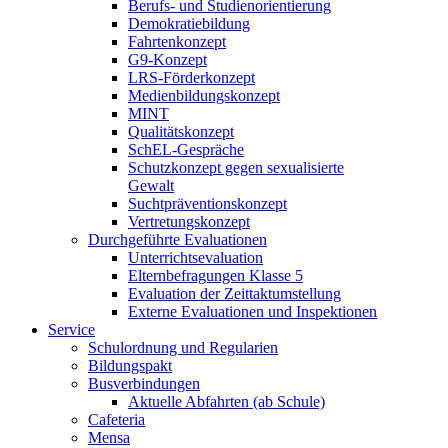
Berufs- und Studienorientierung
Demokratiebildung
Fahrtenkonzept
G9-Konzept
LRS-Förderkonzept
Medienbildungskonzept
MINT
Qualitätskonzept
SchEL-Gespräche
Schutzkonzept gegen sexualisierte
Gewalt
Suchtpräventionskonzept
Vertretungskonzept
Durchgeführte Evaluationen
Unterrichtsevaluation
Elternbefragungen Klasse 5
Evaluation der Zeittaktumstellung
Externe Evaluationen und Inspektionen
Service
Schulordnung und Regularien
Bildungspakt
Busverbindungen
Aktuelle Abfahrten (ab Schule)
Cafeteria
Mensa