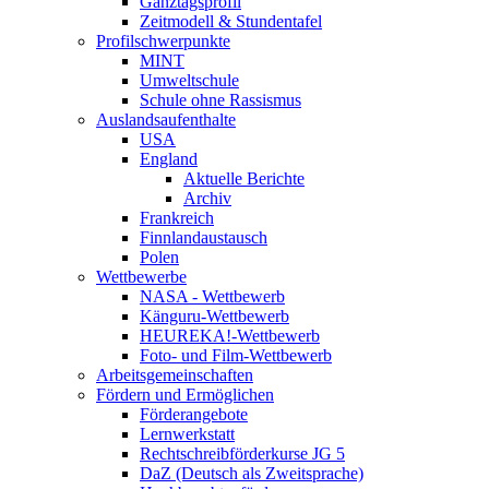
Ganztagsprofil
Zeitmodell & Stundentafel
Profilschwerpunkte
MINT
Umweltschule
Schule ohne Rassismus
Auslandsaufenthalte
USA
England
Aktuelle Berichte
Archiv
Frankreich
Finnlandaustausch
Polen
Wettbewerbe
NASA - Wettbewerb
Känguru-Wettbewerb
HEUREKA!-Wettbewerb
Foto- und Film-Wettbewerb
Arbeitsgemeinschaften
Fördern und Ermöglichen
Förderangebote
Lernwerkstatt
Rechtschreibförderkurse JG 5
DaZ (Deutsch als Zweitsprache)