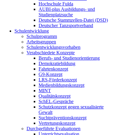
Hochschule Fulda
AUBI-plus Ausbildungs- und
Studienplatzsuche
Deutsche Stammzellen-Datei (DSD)
Deutscher Tanzsportverband
Schulentwicklung
Schulprogramm
Arbeitsgruppen
Schulentwicklungsvorhaben
Verabschiedete Konzepte
Berufs- und Studienorientierung
Demokratiebildung
Fahrtenkonzept
G9-Konzept
LRS-Förderkonzept
Medienbildungskonzept
MINT
Qualitätskonzept
SchEL-Gespräche
Schutzkonzept gegen sexualisierte
Gewalt
Suchtpräventionskonzept
Vertretungskonzept
Durchgeführte Evaluationen
Unterrichtsevaluation