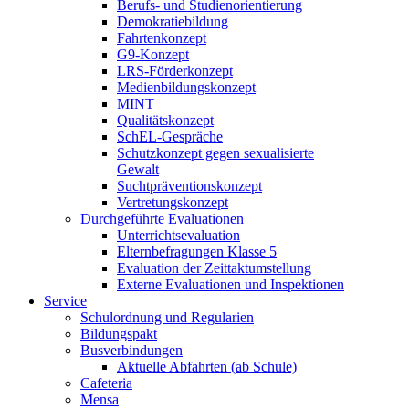
Berufs- und Studienorientierung
Demokratiebildung
Fahrtenkonzept
G9-Konzept
LRS-Förderkonzept
Medienbildungskonzept
MINT
Qualitätskonzept
SchEL-Gespräche
Schutzkonzept gegen sexualisierte
Gewalt
Suchtpräventionskonzept
Vertretungskonzept
Durchgeführte Evaluationen
Unterrichtsevaluation
Elternbefragungen Klasse 5
Evaluation der Zeittaktumstellung
Externe Evaluationen und Inspektionen
Service
Schulordnung und Regularien
Bildungspakt
Busverbindungen
Aktuelle Abfahrten (ab Schule)
Cafeteria
Mensa