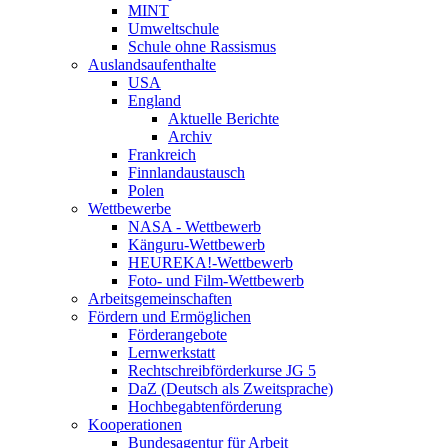
MINT
Umweltschule
Schule ohne Rassismus
Auslandsaufenthalte
USA
England
Aktuelle Berichte
Archiv
Frankreich
Finnlandaustausch
Polen
Wettbewerbe
NASA - Wettbewerb
Känguru-Wettbewerb
HEUREKA!-Wettbewerb
Foto- und Film-Wettbewerb
Arbeitsgemeinschaften
Fördern und Ermöglichen
Förderangebote
Lernwerkstatt
Rechtschreibförderkurse JG 5
DaZ (Deutsch als Zweitsprache)
Hochbegabtenförderung
Kooperationen
Bundesagentur für Arbeit