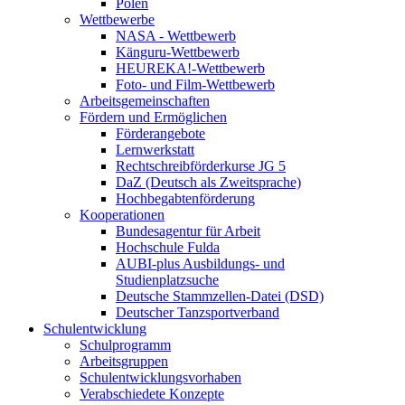
Polen
Wettbewerbe
NASA - Wettbewerb
Känguru-Wettbewerb
HEUREKA!-Wettbewerb
Foto- und Film-Wettbewerb
Arbeitsgemeinschaften
Fördern und Ermöglichen
Förderangebote
Lernwerkstatt
Rechtschreibförderkurse JG 5
DaZ (Deutsch als Zweitsprache)
Hochbegabtenförderung
Kooperationen
Bundesagentur für Arbeit
Hochschule Fulda
AUBI-plus Ausbildungs- und
Studienplatzsuche
Deutsche Stammzellen-Datei (DSD)
Deutscher Tanzsportverband
Schulentwicklung
Schulprogramm
Arbeitsgruppen
Schulentwicklungsvorhaben
Verabschiedete Konzepte