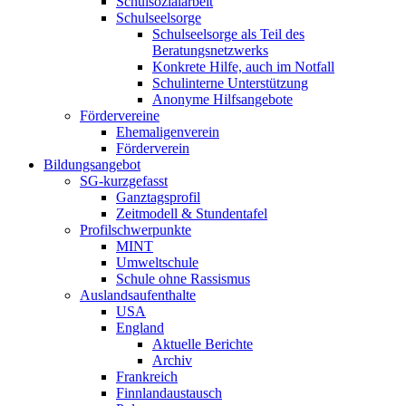
Schulsozialarbeit
Schulseelsorge
Schulseelsorge als Teil des
Beratungsnetzwerks
Konkrete Hilfe, auch im Notfall
Schulinterne Unterstützung
Anonyme Hilfsangebote
Fördervereine
Ehemaligenverein
Förderverein
Bildungsangebot
SG-kurzgefasst
Ganztagsprofil
Zeitmodell & Stundentafel
Profilschwerpunkte
MINT
Umweltschule
Schule ohne Rassismus
Auslandsaufenthalte
USA
England
Aktuelle Berichte
Archiv
Frankreich
Finnlandaustausch