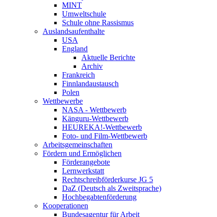
MINT
Umweltschule
Schule ohne Rassismus
Auslandsaufenthalte
USA
England
Aktuelle Berichte
Archiv
Frankreich
Finnlandaustausch
Polen
Wettbewerbe
NASA - Wettbewerb
Känguru-Wettbewerb
HEUREKA!-Wettbewerb
Foto- und Film-Wettbewerb
Arbeitsgemeinschaften
Fördern und Ermöglichen
Förderangebote
Lernwerkstatt
Rechtschreibförderkurse JG 5
DaZ (Deutsch als Zweitsprache)
Hochbegabtenförderung
Kooperationen
Bundesagentur für Arbeit