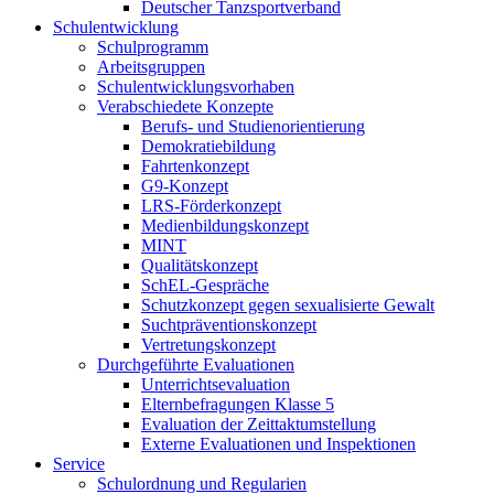
Deutscher Tanzsportverband
Schulentwicklung
Schulprogramm
Arbeitsgruppen
Schulentwicklungsvorhaben
Verabschiedete Konzepte
Berufs- und Studienorientierung
Demokratiebildung
Fahrtenkonzept
G9-Konzept
LRS-Förderkonzept
Medienbildungskonzept
MINT
Qualitätskonzept
SchEL-Gespräche
Schutzkonzept gegen sexualisierte Gewalt
Suchtpräventionskonzept
Vertretungskonzept
Durchgeführte Evaluationen
Unterrichtsevaluation
Elternbefragungen Klasse 5
Evaluation der Zeittaktumstellung
Externe Evaluationen und Inspektionen
Service
Schulordnung und Regularien