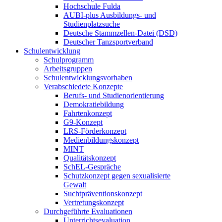
Hochschule Fulda
AUBI-plus Ausbildungs- und
Studienplatzsuche
Deutsche Stammzellen-Datei (DSD)
Deutscher Tanzsportverband
Schulentwicklung
Schulprogramm
Arbeitsgruppen
Schulentwicklungsvorhaben
Verabschiedete Konzepte
Berufs- und Studienorientierung
Demokratiebildung
Fahrtenkonzept
G9-Konzept
LRS-Förderkonzept
Medienbildungskonzept
MINT
Qualitätskonzept
SchEL-Gespräche
Schutzkonzept gegen sexualisierte
Gewalt
Suchtpräventionskonzept
Vertretungskonzept
Durchgeführte Evaluationen
Unterrichtsevaluation