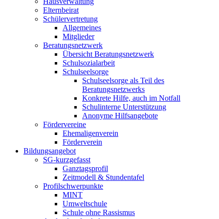
Hausverwaltung
Elternbeirat
Schülervertretung
Allgemeines
Mitglieder
Beratungsnetzwerk
Übersicht Beratungsnetzwerk
Schulsozialarbeit
Schulseelsorge
Schulseelsorge als Teil des
Beratungsnetzwerks
Konkrete Hilfe, auch im Notfall
Schulinterne Unterstützung
Anonyme Hilfsangebote
Fördervereine
Ehemaligenverein
Förderverein
Bildungsangebot
SG-kurzgefasst
Ganztagsprofil
Zeitmodell & Stundentafel
Profilschwerpunkte
MINT
Umweltschule
Schule ohne Rassismus