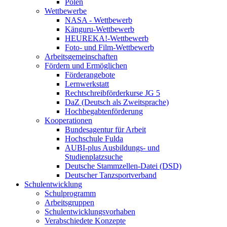
Polen
Wettbewerbe
NASA - Wettbewerb
Känguru-Wettbewerb
HEUREKA!-Wettbewerb
Foto- und Film-Wettbewerb
Arbeitsgemeinschaften
Fördern und Ermöglichen
Förderangebote
Lernwerkstatt
Rechtschreibförderkurse JG 5
DaZ (Deutsch als Zweitsprache)
Hochbegabtenförderung
Kooperationen
Bundesagentur für Arbeit
Hochschule Fulda
AUBI-plus Ausbildungs- und
Studienplatzsuche
Deutsche Stammzellen-Datei (DSD)
Deutscher Tanzsportverband
Schulentwicklung
Schulprogramm
Arbeitsgruppen
Schulentwicklungsvorhaben
Verabschiedete Konzepte