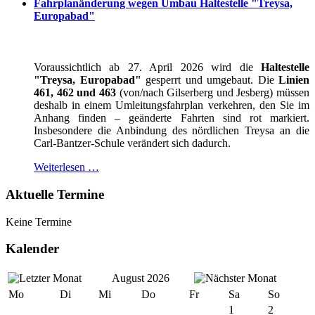
Fahrplanänderung wegen Umbau Haltestelle "Treysa,
Europabad"
Voraussichtlich ab 27. April 2026 wird die
Haltestelle
"Treysa, Europabad"
gesperrt und umgebaut. Die
Linien
461, 462 und 463
(von/nach Gilserberg und Jesberg) müssen
deshalb in einem Umleitungsfahrplan verkehren, den Sie im
Anhang finden – geänderte Fahrten sind rot markiert.
Insbesondere die Anbindung des nördlichen Treysa an die
Carl-Bantzer-Schule verändert sich dadurch.
Weiterlesen …
Aktuelle Termine
Keine Termine
Kalender
August 2026
Mo
Di
Mi
Do
Fr
Sa
So
1
2