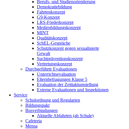
Berufs- und Studienorientierung
Demokratiebildung
Fahrtenkonzept
G9-Konzept
LRS-Förderkonzept
Medienbildungskonzept
MINT
Qualitätskonzept
SchEL-Gespräche
Schutzkonzept gegen sexualisierte
Gewalt
Suchtpräventionskonzept
Vertretungskonzept
Durchgeführte Evaluationen
Unterrichtsevaluation
Elternbefragungen Klasse 5
Evaluation der Zeittaktumstellung
Externe Evaluationen und Inspektionen
Service
Schulordnung und Regularien
Bildungspakt
Busverbindungen
Aktuelle Abfahrten (ab Schule)
Cafeteria
Mensa