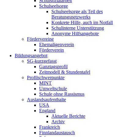
Schulsozialarbeit
Schulseelsorge
Schulseelsorge als Teil des
Beratungsnetzwerks
Konkrete Hilfe, auch im Notfall
Schulinterne Unterstützung
Anonyme Hilfsangebote
Fördervereine
Ehemaligenverein
Förderverein
Bildungsangebot
SG-kurzgefasst
Ganztagsprofil
Zeitmodell & Stundentafel
Profilschwerpunkte
MINT
Umweltschule
Schule ohne Rassismus
Auslandsaufenthalte
USA
England
Aktuelle Berichte
Archiv
Frankreich
Finnlandaustausch