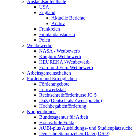
Auslandsaufenthalte
USA
England
Aktuelle Berichte
Archiv
Frankreich
Finnlandaustausch
Polen
Wettbewerbe
NASA - Wettbewerb
Känguru-Wettbewerb
HEUREKA!-Wettbewerb
Foto- und Film-Wettbewerb
Arbeitsgemeinschaften
Fördern und Ermöglichen
Förderangebote
Lernwerkstatt
Rechtschreibförderkurse JG 5
DaZ (Deutsch als Zweitsprache)
Hochbegabtenförderung
Kooperationen
Bundesagentur für Arbeit
Hochschule Fulda
AUBI-plus Ausbildungs- und Studienplatzsuche
Deutsche Stammzellen-Datei (DSD)