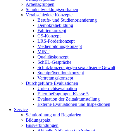
Arbeitsgruppen
Schulentwicklungsvorhaben
Verabschiedete Konzepte
Berufs- und Studienorientierung
Demokratiebildung
Fahrtenkonzept
G9-Konzept
LRS-Förderkonzept
Medienbildungskonzept
MINT
Qualitätskonzept
SchEL-Gespräche
Schutzkonzept gegen sexualisierte Gewalt
Suchtpräventionskonzept
Vertretungskonzept
Durchgeführte Evaluationen
Unterrichtsevaluation
Elternbefragungen Klasse 5
Evaluation der Zeittaktumstellung
Externe Evaluationen und Inspektionen
Service
Schulordnung und Regularien
Bildungspakt
Busverbindungen
Aktuelle Abfahrten (ab Schule)