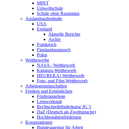
MINT
Umweltschule
Schule ohne Rassismus
Auslandsaufenthalte
USA
England
Aktuelle Berichte
Archiv
Frankreich
Finnlandaustausch
Polen
Wettbewerbe
NASA - Wettbewerb
Känguru-Wettbewerb
HEUREKA!-Wettbewerb
Foto- und Film-Wettbewerb
Arbeitsgemeinschaften
Fördern und Ermöglichen
Förderangebote
Lernwerkstatt
Rechtschreibförderkurse JG 5
DaZ (Deutsch als Zweitsprache)
Hochbegabtenförderung
Kooperationen
Bundesagentur für Arbeit