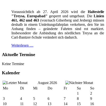
Voraussichtlich ab 27. April 2026 wird die
Haltestelle
"Treysa, Europabad"
gesperrt und umgebaut. Die
Linien
461, 462 und 463
(von/nach Gilserberg und Jesberg) müssen
deshalb in einem Umleitungsfahrplan verkehren, den Sie im
Anhang finden – geänderte Fahrten sind rot markiert.
Insbesondere die Anbindung des nördlichen Treysa an die
Carl-Bantzer-Schule verändert sich dadurch.
Weiterlesen …
Aktuelle Termine
Keine Termine
Kalender
August 2026
Mo
Di
Mi
Do
Fr
Sa
So
1
2
3
4
5
6
7
8
9
10
11
12
13
14
15
16