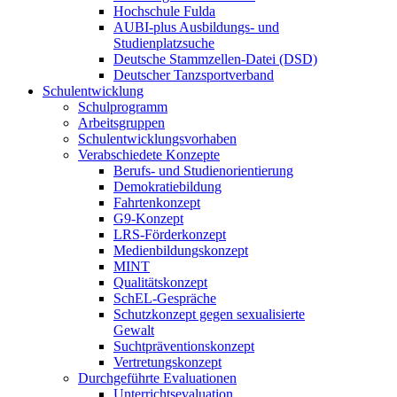
Hochschule Fulda
AUBI-plus Ausbildungs- und
Studienplatzsuche
Deutsche Stammzellen-Datei (DSD)
Deutscher Tanzsportverband
Schulentwicklung
Schulprogramm
Arbeitsgruppen
Schulentwicklungsvorhaben
Verabschiedete Konzepte
Berufs- und Studienorientierung
Demokratiebildung
Fahrtenkonzept
G9-Konzept
LRS-Förderkonzept
Medienbildungskonzept
MINT
Qualitätskonzept
SchEL-Gespräche
Schutzkonzept gegen sexualisierte
Gewalt
Suchtpräventionskonzept
Vertretungskonzept
Durchgeführte Evaluationen
Unterrichtsevaluation