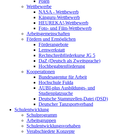
Polen
Wettbewerbe
NASA - Wettbewerb
Känguru-Wettbewerb
HEUREKA!-Wettbewerb
Foto- und Film-Wettbewerb
Arbeitsgemeinschaften
Fördern und Ermöglichen
Förderangebote
Lernwerkstatt
Rechtschreibförderkurse JG 5
DaZ (Deutsch als Zweitsprache)
Hochbegabtenförderung
Kooperationen
Bundesagentur für Arbeit
Hochschule Fulda
AUBI-plus Ausbildungs- und
Studienplatzsuche
Deutsche Stammzellen-Datei (DSD)
Deutscher Tanzsportverband
Schulentwicklung
Schulprogramm
Arbeitsgruppen
Schulentwicklungsvorhaben
Verabschiedete Konzepte