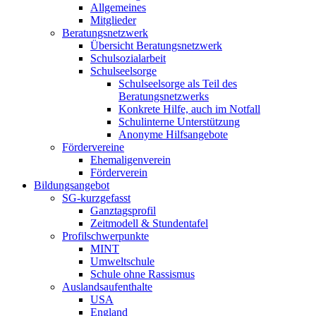
Allgemeines
Mitglieder
Beratungsnetzwerk
Übersicht Beratungsnetzwerk
Schulsozialarbeit
Schulseelsorge
Schulseelsorge als Teil des
Beratungsnetzwerks
Konkrete Hilfe, auch im Notfall
Schulinterne Unterstützung
Anonyme Hilfsangebote
Fördervereine
Ehemaligenverein
Förderverein
Bildungsangebot
SG-kurzgefasst
Ganztagsprofil
Zeitmodell & Stundentafel
Profilschwerpunkte
MINT
Umweltschule
Schule ohne Rassismus
Auslandsaufenthalte
USA
England