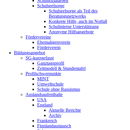
Schulsozialarbeit
Schulseelsorge
Schulseelsorge als Teil des
Beratungsnetzwerks
Konkrete Hilfe, auch im Notfall
Schulinterne Unterstützung
Anonyme Hilfsangebote
Fördervereine
Ehemaligenverein
Förderverein
Bildungsangebot
SG-kurzgefasst
Ganztagsprofil
Zeitmodell & Stundentafel
Profilschwerpunkte
MINT
Umweltschule
Schule ohne Rassismus
Auslandsaufenthalte
USA
England
Aktuelle Berichte
Archiv
Frankreich
Finnlandaustausch