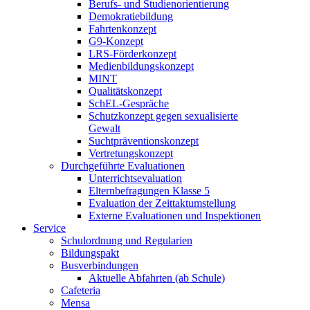
Berufs- und Studienorientierung
Demokratiebildung
Fahrtenkonzept
G9-Konzept
LRS-Förderkonzept
Medienbildungskonzept
MINT
Qualitätskonzept
SchEL-Gespräche
Schutzkonzept gegen sexualisierte
Gewalt
Suchtpräventionskonzept
Vertretungskonzept
Durchgeführte Evaluationen
Unterrichtsevaluation
Elternbefragungen Klasse 5
Evaluation der Zeittaktumstellung
Externe Evaluationen und Inspektionen
Service
Schulordnung und Regularien
Bildungspakt
Busverbindungen
Aktuelle Abfahrten (ab Schule)
Cafeteria
Mensa