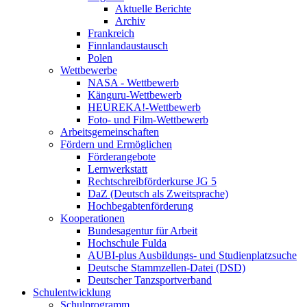
Aktuelle Berichte
Archiv
Frankreich
Finnlandaustausch
Polen
Wettbewerbe
NASA - Wettbewerb
Känguru-Wettbewerb
HEUREKA!-Wettbewerb
Foto- und Film-Wettbewerb
Arbeitsgemeinschaften
Fördern und Ermöglichen
Förderangebote
Lernwerkstatt
Rechtschreibförderkurse JG 5
DaZ (Deutsch als Zweitsprache)
Hochbegabtenförderung
Kooperationen
Bundesagentur für Arbeit
Hochschule Fulda
AUBI-plus Ausbildungs- und Studienplatzsuche
Deutsche Stammzellen-Datei (DSD)
Deutscher Tanzsportverband
Schulentwicklung
Schulprogramm