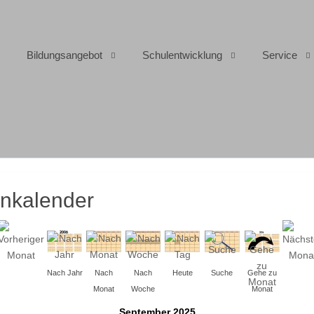
Bildungsangebot
Schulentwicklung
Service
inkalender
Nach Jahr
Nach
Nach
Heute
Suche
Gehe zu
Monat
Woche
Monat
September 2025