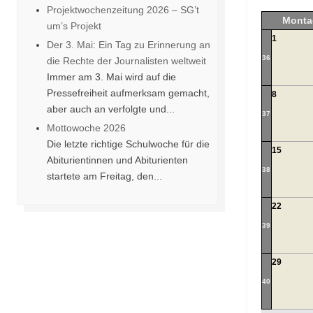
Projektwochenzeitung 2026 – SG’t
Monta
um’s Projekt
1
Der 3. Mai: Ein Tag zu Erinnerung an
36
die Rechte der Journalisten weltweit
Immer am 3. Mai wird auf die
Pressefreiheit aufmerksam gemacht,
8
aber auch an verfolgte und...
37
Mottowoche 2026
Die letzte richtige Schulwoche für die
15
Abiturientinnen und Abiturienten
38
startete am Freitag, den...
22
39
29
40